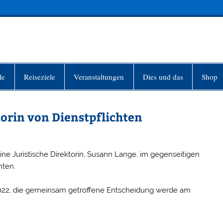
INFO-BERLIN
le
Reiseziele
Veranstaltungen
Dies und das
Shop
torin von Dienstpflichten
ne Juristische Direktorin, Susann Lange, im gegenseitigen
hten.
 2022, die gemeinsam getroffene Entscheidung werde am