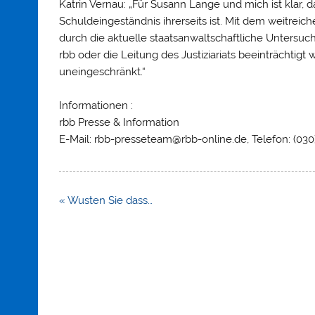
Katrin Vernau: „Für Susann Lange und mich ist klar, 
Schuldeingeständnis ihrerseits ist. Mit dem weitrei
durch die aktuelle staatsanwaltschaftliche Untersuc
rbb oder die Leitung des Justiziariats beeinträchtig
uneingeschränkt.“
Informationen :
rbb Presse & Information
E-Mail: rbb-presseteam@rbb-online.de, Telefon: (030)
Beitragsnavigation
« Wusten Sie dass…