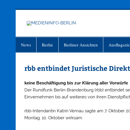
Zum
Inhalt
springen
MEDIEN
Just another WordPress site
News
Berlin
Berliner Ansichten
Ausflugszie
rbb entbindet Juristische Direk
keine Beschäftigung bis zur Klärung aller Vorwürfe
Der Rundfunk Berlin-Brandenburg (rbb) entbindet sei
Einvernehmen bis auf weiteres von ihren Dienstpflic
rbb-Intendantin Katrin Vernau sagte am 7. Oktober
Montag, 10. Oktober wirksam.