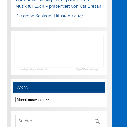
Musik für Euch – präsentiert von Uta Bresan
Die große Schlager Hitparade 2027
sviluppo by siti web ok
OpenWeatherMap
Archiv
Archiv