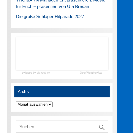
für Euch – präsentiert von Uta Bresan
Die große Schlager Hitparade 2027
sviluppo by siti web ok
OpenWeatherMap
Archiv
Archiv