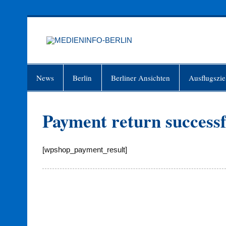
Zum
Inhalt
springen
MEDIEN
Just another WordPress site
News
Berlin
Berliner Ansichten
Ausflugszie
Payment return successf
[wpshop_payment_result]