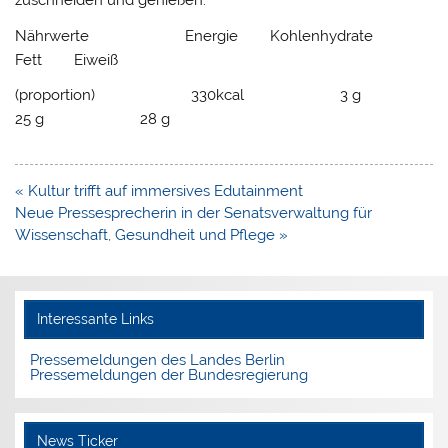
zuschneiden und genießen.
Nährwerte Energie Kohlenhydrate
Fett Eiweiß
(proportion) 330kcal 3 g
25 g 28 g
Beitragsnavigation
« Kultur trifft auf immersives Edutainment
Neue Pressesprecherin in der Senatsverwaltung für
Wissenschaft, Gesundheit und Pflege »
Interessante Links
Pressemeldungen des Landes Berlin
Pressemeldungen der Bundesregierung
News Ticker