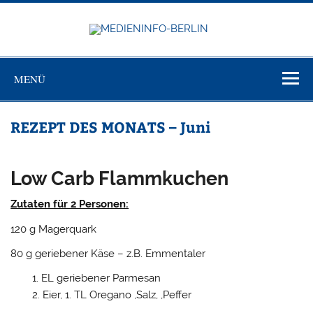
Zum
Inhalt
springen
MEDIEN
Just another WordPress site
BERL
MENÜ
REZEPT DES MONATS – Juni
Low Carb Flammkuchen
Zutaten für 2 Personen:
120 g Magerquark
80 g geriebener Käse – z.B. Emmentaler
EL geriebener Parmesan
Eier, 1. TL Oregano ,Salz, ,Peffer