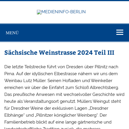
Zum
Inhalt
springen
MEDIEN
Just another WordPress site
BERL
MENÜ
Sächsische Weinstrasse 2024 Teil III
Die letzte Teilstrecke führt von Dresden über Pillnitz nach
Pirna. Auf der idyllischen Elbestrasse nähern wir uns dem
Weinbau Lutz Müller. Seinen Hofladen und Weinkeller
erreichen wir über die Einfahrt zum Schloß Albrechtsberg.
Das preußische Anwesen mit wechselvoller Geschichte wird
heute als Veranstaltungsort genutzt. Müllers Weingut steht
für Dresdner Weine der exklusiven Lagen „Dresdner
Elbhänge“ und „Pillnitzer königlicher Weinberg“. Der
Familienbetrieb blickt auf eine lange gärtnerische und