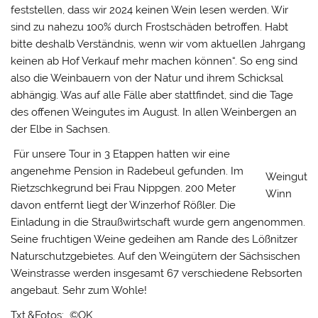
feststellen, dass wir 2024 keinen Wein lesen werden. Wir
sind zu nahezu 100% durch Frostschäden betroffen. Habt
bitte deshalb Verständnis, wenn wir vom aktuellen Jahrgang
keinen ab Hof Verkauf mehr machen können“. So eng sind
also die Weinbauern von der Natur und ihrem Schicksal
abhängig. Was auf alle Fälle aber stattfindet, sind die Tage
des offenen Weingutes im August. In allen Weinbergen an
der Elbe in Sachsen.
Für unsere Tour in 3 Etappen hatten wir eine
angenehme Pension in Radebeul gefunden. Im
Weingut
Rietzschkegrund bei Frau Nippgen. 200 Meter
Winn
davon entfernt liegt der Winzerhof Rößler. Die
Einladung in die Straußwirtschaft wurde gern angenommen.
Seine fruchtigen Weine gedeihen am Rande des Lößnitzer
Naturschutzgebietes. Auf den Weingütern der Sächsischen
Weinstrasse werden insgesamt 67 verschiedene Rebsorten
angebaut. Sehr zum Wohle!
Txt.&Fotos: ©OK