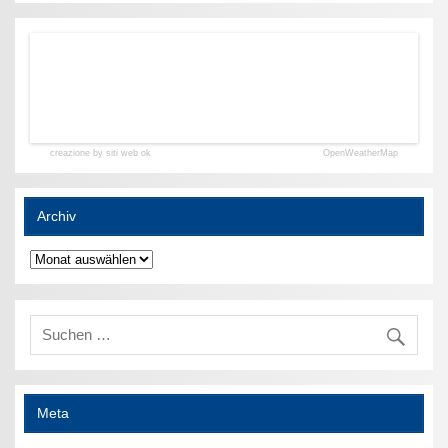
creazione by siti web ok
OpenWeatherMap
Archiv
Archiv
Meta