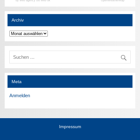
by web agency siti web ok
OpenWeatherMap
Archiv
Archiv
Meta
Anmelden
Impressum