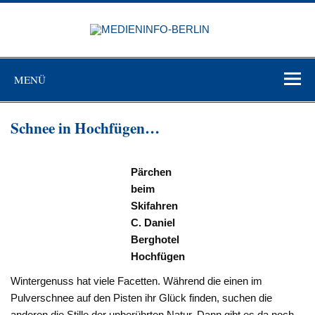
Zum
Inhalt
MEDIEN
springen
BERL
Just another WordPress site
MENÜ
Schnee in Hochfügen…
Pärchen
beim
Skifahren
C. Daniel
Berghotel
Hochfügen
Wintergenuss hat viele Facetten. Während die einen im
Pulverschnee auf den Pisten ihr Glück finden, suchen die
anderen die Stille der unberührten Natur. Dann gibt es da noch