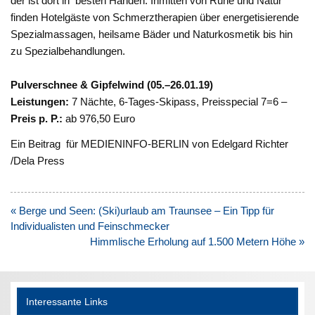
der ist dort in besten Händen. Inmitten von Ruhe und Natur
finden Hotelgäste von Schmerztherapien über energetisierende
Spezialmassagen, heilsame Bäder und Naturkosmetik bis hin
zu Spezialbehandlungen.
Pulverschnee & Gipfelwind (05.–26.01.19)
Leistungen:
7 Nächte, 6-Tages-Skipass, Preisspecial 7=6 –
Preis p. P.:
ab 976,50 Euro
Ein Beitrag für MEDIENINFO-BERLIN von Edelgard Richter
/Dela Press
Beitragsnavigation
« Berge und Seen: (Ski)urlaub am Traunsee – Ein Tipp für
Individualisten und Feinschmecker
Himmlische Erholung auf 1.500 Metern Höhe »
Interessante Links