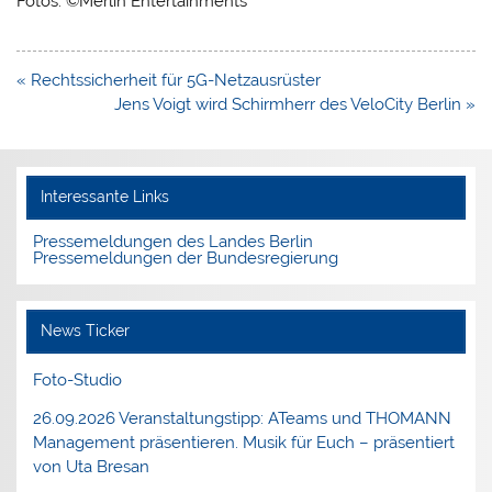
Fotos: ©Merlin Entertainments
Beitragsnavigation
« Rechtssicherheit für 5G-Netzausrüster
Jens Voigt wird Schirmherr des VeloCity Berlin »
Interessante Links
Pressemeldungen des Landes Berlin
Pressemeldungen der Bundesregierung
News Ticker
Foto-Studio
26.09.2026 Veranstaltungstipp: ATeams und THOMANN
Management präsentieren. Musik für Euch – präsentiert
von Uta Bresan