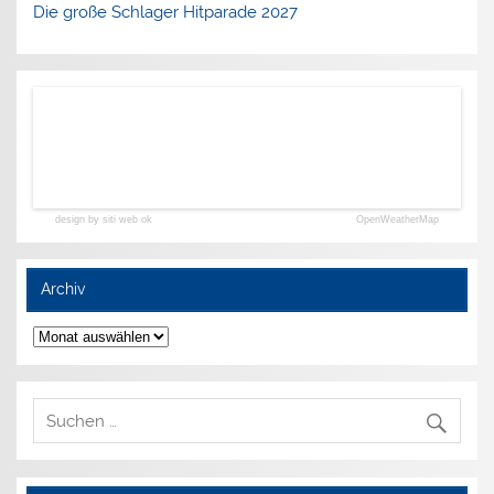
Die große Schlager Hitparade 2027
design by siti web ok
OpenWeatherMap
Archiv
Archiv