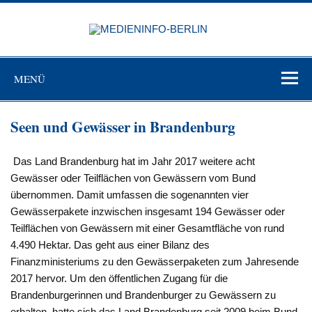
Zum
Inhalt
MEDIEN
springen
BERL
Just another WordPress site
MENÜ
Seen und Gewässer in Brandenburg
Das Land Brandenburg hat im Jahr 2017 weitere acht
Gewässer oder Teilflächen von Gewässern vom Bund
übernommen. Damit umfassen die sogenannten vier
Gewässerpakete inzwischen insgesamt 194 Gewässer oder
Teilflächen von Gewässern mit einer Gesamtfläche von rund
4.490 Hektar. Das geht aus einer Bilanz des
Finanzministeriums zu den Gewässerpaketen zum Jahresende
2017 hervor. Um den öffentlichen Zugang für die
Brandenburgerinnen und Brandenburger zu Gewässern zu
erhalten, hatte sich das Land Brandenburg seit 2009 beim Bund