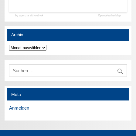
by agenzia siti web ok
OpenWeatherMap
Archiv
Archiv
Meta
Anmelden