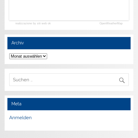
realizzazione by siti web ok
OpenWeatherMap
Archiv
Archiv
Meta
Anmelden