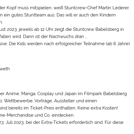
h der Kopf muss mitspielen, weiß Stuntcrew-Chef Martin Lederer.
n ein gutes Stuntteam aus. Das will er auch den Kindern
n.
ugust 2023, jeweils ab 12 Uhr zeigt die Stuntcrew Babelsberg in
allen wird. Dann ist der Nachwuchs dran …
sive. Die Kids werden nach erfolgreicher Teilnahme (ab 6 Jahre)
dweth
ber Anime, Manga, Cosplay und Japan im Filmpark Babelsberg
no, Wettbewerbe, Vorträge, Aussteller und einen
d bereits im Ticket-Preis enthalten. Keine extra Kosten!
nime-Merchandise und Co. eindecken.
23. Juli 2023, bei der Extra-Tickets erforderlich sind. Für diese
.