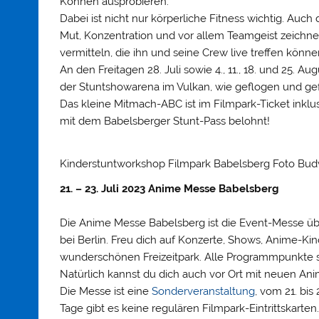
Können ausprobieren.
Dabei ist nicht nur körperliche Fitness wichtig. Auc
Mut, Konzentration und vor allem Teamgeist zeichne
vermitteln, die ihn und seine Crew live treffen könne
An den Freitagen 28. Juli sowie 4., 11., 18. und 25. A
der Stuntshowarena im Vulkan, wie geflogen und gef
Das kleine Mitmach-ABC ist im Filmpark-Ticket inklu
mit dem Babelsberger Stunt-Pass belohnt!
Kinderstuntworkshop Filmpark Babelsberg Foto Bu
21. – 23. Juli 2023 Anime Messe Babelsberg
Die Anime Messe Babelsberg ist die Event-Messe ü
bei Berlin. Freu dich auf Konzerte, Shows, Anime-Ki
wunderschönen Freizeitpark. Alle Programmpunkte sin
Natürlich kannst du dich auch vor Ort mit neuen A
Die Messe ist eine
Sonderveranstaltung
, vom 21. bis 
Tage gibt es keine regulären Filmpark-Eintrittskarten