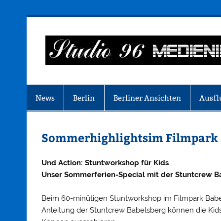
Zum
Inhalt
springen
Just another WordPress site
News
Berlin
Berliner Ansichten
Ausfl
Sommerhighlightsim Filmpark 
Und Action: Stuntworkshop für Kids
Unser Sommerferien-Special mit der Stuntcrew B
Beim 60-minütigen Stuntworkshop im Filmpark Babels
Anleitung der Stuntcrew Babelsberg können die Kid