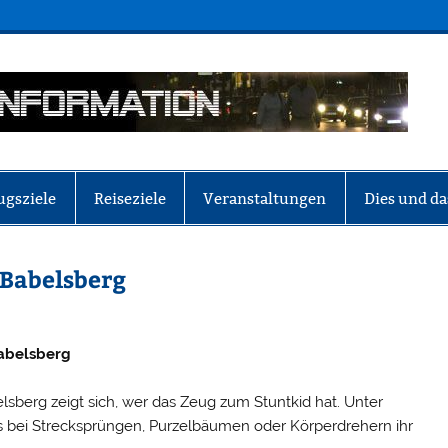
ugsziele
Reiseziele
Veranstaltungen
Dies und da
Babelsberg
abelsberg
berg zeigt sich, wer das Zeug zum Stuntkid hat. Unter
s bei Strecksprüngen, Purzelbäumen oder Körperdrehern ihr