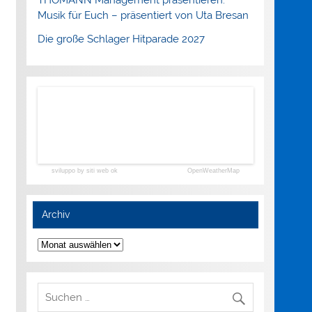
Musik für Euch – präsentiert von Uta Bresan
Die große Schlager Hitparade 2027
sviluppo by siti web ok
OpenWeatherMap
Archiv
Archiv