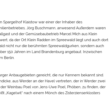
 Spargelhof Klaistow war einer der Inhaber des
ilienbetriebes, Jörg Buschmann, anwesend Außerdem waren
Sallgast und der Gemüsebaubetrieb Marcel Mich aus Klein
ert, da der Ort Klein Radden im Spreewald liegt und auch dort
wald nicht nur die berühmten Spreewaldgurken, sondern auch
t über 150 Jahren im Land Brandenburg angebaut. Inzwischen
m Berlin.
ger Anbaugebieten gereicht, die nur Kennern bekannt sind.
ndicke, aus Werder an der Havel vertreten, der in Werder zwei
t der Weinbau Poel von Jens-Uwe Poel, Phöben, zu finden, der
eißt „Kagelwit“ nach einem Mönch des Zisterzienserklosters