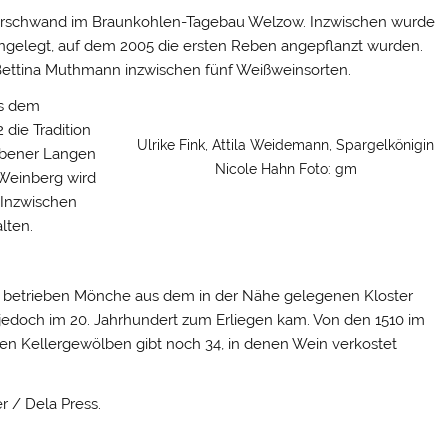
erschwand im Braunkohlen-Tagebau Welzow. Inzwischen wurde
angelegt, auf dem 2005 die ersten Reben angepflanzt wurden.
ttina Muthmann inzwischen fünf Weißweinsorten.
us dem
 die Tradition
Ulrike Fink, Attila Weidemann, Spargelkönigin
ebener Langen
Nicole Hahn Foto: gm
 Weinberg wird
 Inzwischen
lten.
s, betrieben Mönche aus dem in der Nähe gelegenen Kloster
 jedoch im 20. Jahrhundert zum Erliegen kam. Von den 1510 im
n Kellergewölben gibt noch 34, in denen Wein verkostet
r / Dela Press.