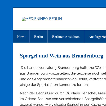
Zum
Inhalt
springen
MEDIEN
Just another WordPress site
News
Berlin
Berliner Ansichten
Ausflugszie
Spargel und Wein aus Brandenburg
Die Landesvertretung Brandenburg hatte zur Wein-
aus Brandenburg vorzustellen, die teilweise noch 
und des Abgeordnetenhauses von Berlin, Vertrete
einige der Spezialitäten kennen zu lernen.
Nach der Begrüßung durch Dr. Klaus Henschel, Präsi
im Ostsee-Saal, wo von verschiedenen Spargelhöfen
gezeigt wurde, wie vielseitig Spargel in der Küche