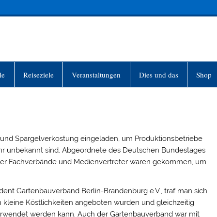
INFO-BERLIN
le
Reiseziele
Veranstaltungen
Dies und das
Shop
 und Spargelverkostung eingeladen, um Produktionsbetriebe
sehr unbekannt sind. Abgeordnete des Deutschen Bundestages
r der Fachverbände und Medienvertreter waren gekommen, um
dent Gartenbauverband Berlin-Brandenburg e.V., traf man sich
 kleine Köstlichkeiten angeboten wurden und gleichzeitig
 verwendet werden kann. Auch der Gartenbauverband war mit