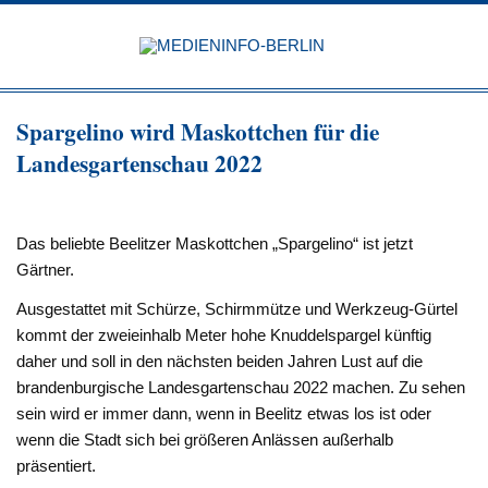
Zum
Inhalt
MEDIEN
springen
BERL
Just another WordPress site
Spargelino wird Maskottchen für die
Landesgartenschau 2022
Das beliebte Beelitzer Maskottchen „Spargelino“ ist jetzt
Gärtner.
Ausgestattet mit Schürze, Schirmmütze und Werkzeug-Gürtel
kommt der zweieinhalb Meter hohe Knuddelspargel künftig
daher und soll in den nächsten beiden Jahren Lust auf die
brandenburgische Landesgartenschau 2022 machen. Zu sehen
sein wird er immer dann, wenn in Beelitz etwas los ist oder
wenn die Stadt sich bei größeren Anlässen außerhalb
präsentiert.