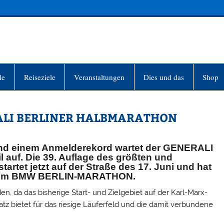
INFO-BERLIN
le
Reiseziele
Veranstaltungen
Dies und das
Shop
ERALI BERLINER HALBMARATHON
 und einem Anmelderekord wartet der GENERALI
uf. Die 39. Auflage des größten und
rtet jetzt auf der Straße des 17. Juni und hat
mit dem BMW BERLIN-MARATHON.
, da das bisherige Start- und Zielgebiet auf der Karl-Marx-
tz bietet für das riesige Läuferfeld und die damit verbundene