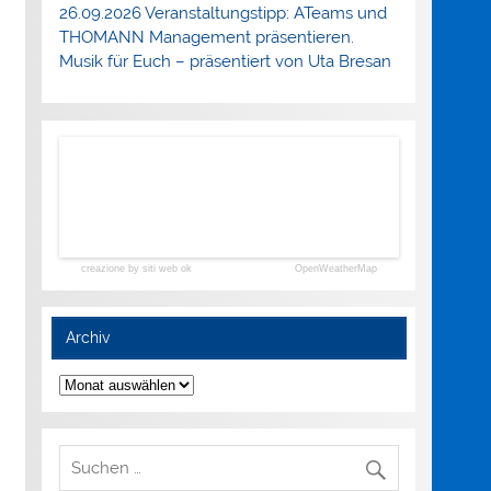
26.09.2026 Veranstaltungstipp: ATeams und
THOMANN Management präsentieren.
Musik für Euch – präsentiert von Uta Bresan
creazione by siti web ok
OpenWeatherMap
Archiv
Archiv