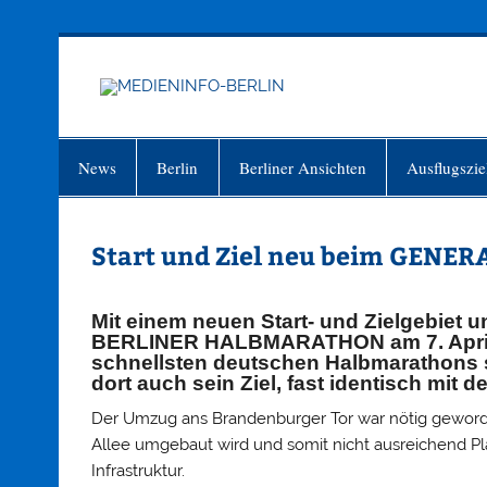
Zum
Inhalt
springen
MEDIEN
Just another WordPress site
News
Berlin
Berliner Ansichten
Ausflugszie
Start und Ziel neu beim GEN
Mit einem neuen Start- und Zielgebiet
BERLINER HALBMARATHON am 7. April a
schnellsten deutschen Halbmarathons sta
dort auch sein Ziel, fast identisch 
Der Umzug ans Brandenburger Tor war nötig geworden
Allee umgebaut wird und somit nicht ausreichend Pla
Infrastruktur.