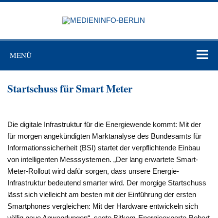
Zum
Inhalt
MEDIEN
springen
BERL
Just another WordPress site
MENÜ
Startschuss für Smart Meter
Die digitale Infrastruktur für die Energiewende kommt: Mit der
für morgen angekündigten Marktanalyse des Bundesamts für
Informationssicherheit (BSI) startet der verpflichtende Einbau
von intelligenten Messsystemen. „Der lang erwartete Smart-
Meter-Rollout wird dafür sorgen, dass unsere Energie-
Infrastruktur bedeutend smarter wird. Der morgige Startschuss
lässt sich vielleicht am besten mit der Einführung der ersten
Smartphones vergleichen: Mit der Hardware entwickeln sich
völlig neue Anwendungen“, sagte Bitkom-Energieexperte Robert