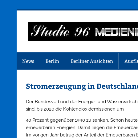
Zum
Inhalt
springen
Just another WordPress site
News
Berlin
Berliner Ansichten
Ausfl
Stromerzeugung in Deutschlan
Der Bundesverband der Energie- und Wasserwirtscha
sind, bis 2020 die Kohlendioxidemissionen um
40 Prozent gegenüber 1990 zu senken. Schon heute
erneuerbaren Energien. Damit liegen die Erneuerba
Im vorigen Jahr betrug der Anteil der Erneuerbaren 