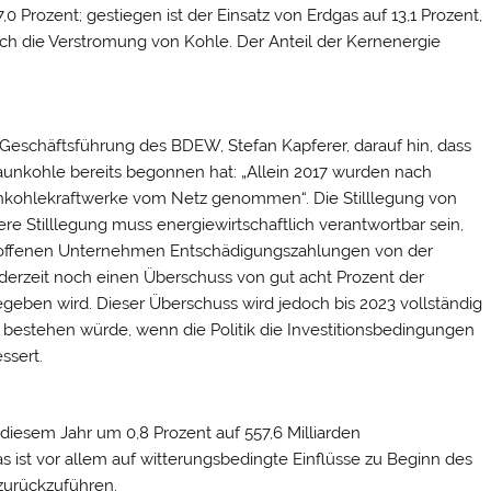
Prozent; gestiegen ist der Einsatz von Erdgas auf 13,1 Prozent,
urch die Verstromung von Kohle. Der Anteil der Kernenergie
eschäftsführung des BDEW, Stefan Kapferer, darauf hin, dass
aunkohle bereits begonnen hat: „Allein 2017 wurden nach
inkohlekraftwerke vom Netz genommen“. Die Stilllegung von
re Stilllegung muss energiewirtschaftlich verantwortbar sein,
troffenen Unternehmen Entschädigungszahlungen von der
 derzeit noch einen Überschuss von gut acht Prozent der
egeben wird. Dieser Überschuss wird jedoch bis 2023 vollständig
 bestehen würde, wenn die Politik die Investitionsbedingungen
ssert.
iesem Jahr um 0,8 Prozent auf 557,6 Milliarden
s ist vor allem auf witterungsbedingte Einflüsse zu Beginn des
 zurückzuführen.