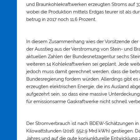
und Braunkohlekraftwerken erzeugten Stroms auf 37,0 
wobei die Produktion mittels Erdgas teurer ist als d
betrug in 2017 noch 11,6 Prozent.
In diesem Zusammenhang wies der Vorsitzende der G
der Ausstieg aus der Verstromung von Stein- und Br
aktuellen Zahlen der Bundesnetzagentur sechs Ste
weiteren 14 Kohlekraftwerken sei geplant. Jede weite
jedoch muss damit gerechnet werden, dass die be
Bundesregierung fordern würden. Allerdings gibt es
erzeugten elektrischen Energie, die ins Ausland abg
aufgezehrt sein, so dass eine massive Unterdeckung
für emissionsarme Gaskraftwerke nicht schnell verbe
Der Stromverbrauch ist nach BDEW-Schätzungen in d
Kilowattstunden (2016: 552,9 Mrd kWh) gestiegen. Da
Jahres und auf die gute konjunkturelle Entwicklung