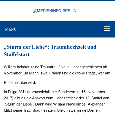
Zum
Inhalt
MEDIEN
springen
BERL
Just another WordPress site
MENÜ
„Sturm der Liebe“: Traumhochzeit und
Staffelstart
William heiratet seine Traumfrau / Neue Liebesgeschichten ab
November Ein Mann, zwei Frauen und die große Frage, wer am
Ende heiraten wird:
In Folge 2811 (voraussichtlicher Sendetermin: 16. November
2017) gibt es die Antwort zum Liebesdreieck der 13. Staffel von
„Sturm der Liebe“. Dann wird William Newcombe (Alexander
Milz) seine Traumfrau heiraten. Gleich zwei junge Damen