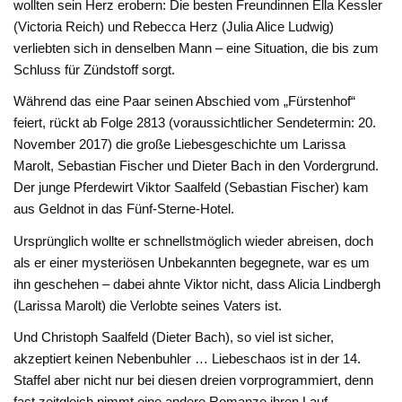
wollten sein Herz erobern: Die besten Freundinnen Ella Kessler
(Victoria Reich) und Rebecca Herz (Julia Alice Ludwig)
verliebten sich in denselben Mann – eine Situation, die bis zum
Schluss für Zündstoff sorgt.
Während das eine Paar seinen Abschied vom „Fürstenhof“
feiert, rückt ab Folge 2813 (voraussichtlicher Sendetermin: 20.
November 2017) die große Liebesgeschichte um Larissa
Marolt, Sebastian Fischer und Dieter Bach in den Vordergrund.
Der junge Pferdewirt Viktor Saalfeld (Sebastian Fischer) kam
aus Geldnot in das Fünf-Sterne-Hotel.
Ursprünglich wollte er schnellstmöglich wieder abreisen, doch
als er einer mysteriösen Unbekannten begegnete, war es um
ihn geschehen – dabei ahnte Viktor nicht, dass Alicia Lindbergh
(Larissa Marolt) die Verlobte seines Vaters ist.
Und Christoph Saalfeld (Dieter Bach), so viel ist sicher,
akzeptiert keinen Nebenbuhler … Liebeschaos ist in der 14.
Staffel aber nicht nur bei diesen dreien vorprogrammiert, denn
fast zeitgleich nimmt eine andere Romanze ihren Lauf.