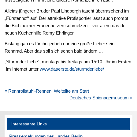
Alicias jüngerer Bruder Paul Lindbergh taucht überraschend im
„Fürstenhof“ auf. Der attraktive Profisportler lässt auch prompt
die Bichlheimer Frauenherzen schmelzen – vor allem das der
neuen Küchenhilfe Romy Ehrlinger.
Bislang gab es für ihn jedoch nur eine große Liebe: sein
Rennrad. Aber das soll sich schon bald ändern …
„Sturm der Liebe“, montags bis freitags um 15:10 Uhr im Ersten
Im Internet unter
www.daserste.de/sturmderliebe/
Beitragsnavigation
« Rennrollstuhl-Rennen: Weltelite am Start
Deutsches Spionagemuseum »
Interessante Links
Pressemeldungen des Landes Berlin