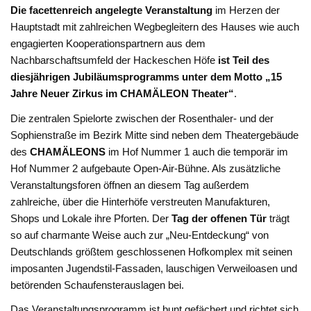
Die facettenreich angelegte Veranstaltung
im Herzen der
Hauptstadt mit zahlreichen Wegbegleitern des Hauses wie auch
engagierten Kooperationspartnern aus dem
Nachbarschaftsumfeld der Hackeschen Höfe
ist Teil des
diesjährigen Jubiläumsprogramms unter dem Motto „15
Jahre Neuer Zirkus im CHAMÄLEON Theater“
.
Die zentralen Spielorte zwischen der Rosenthaler- und der
Sophienstraße im Bezirk Mitte sind neben dem Theatergebäude
des
CHAMÄLEONS
im Hof Nummer 1 auch die temporär im
Hof Nummer 2 aufgebaute Open-Air-Bühne. Als zusätzliche
Veranstaltungsforen öffnen an diesem Tag außerdem
zahlreiche, über die Hinterhöfe verstreuten Manufakturen,
Shops und Lokale ihre Pforten. Der
Tag der offenen Tür
trägt
so auf charmante Weise auch zur „Neu-Entdeckung“ von
Deutschlands größtem geschlossenen Hofkomplex mit seinen
imposanten Jugendstil-Fassaden, lauschigen Verweiloasen und
betörenden Schaufensterauslagen bei.
Das Veranstaltungsprogramm ist bunt gefächert und richtet sich