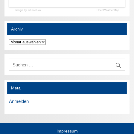
design by siti web ok
OpenWeatherMap
Archiv
Archiv
Meta
Anmelden
Impressum