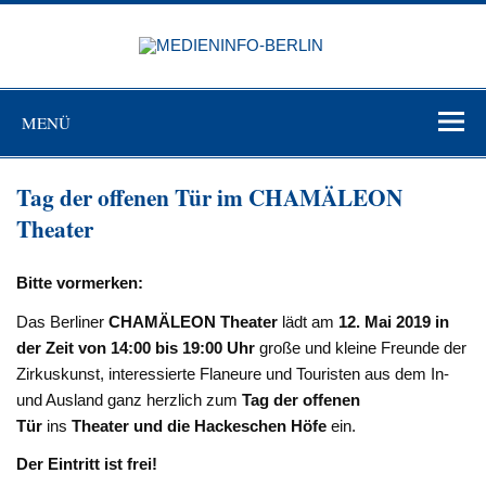
Zum
Inhalt
MEDIEN
springen
BERL
Just another WordPress site
MENÜ
Tag der offenen Tür im CHAMÄLEON
Theater
Bitte vormerken:
Das Berliner
CHAMÄLEON Theater
lädt am
12. Mai 2019 in
der Zeit von 14:00 bis 19:00 Uhr
große und kleine Freunde der
Zirkuskunst, interessierte Flaneure und Touristen aus dem In-
und Ausland ganz herzlich zum
Tag der offenen
Tür
ins
Theater und die Hackeschen Höfe
ein.
Der Eintritt ist frei!