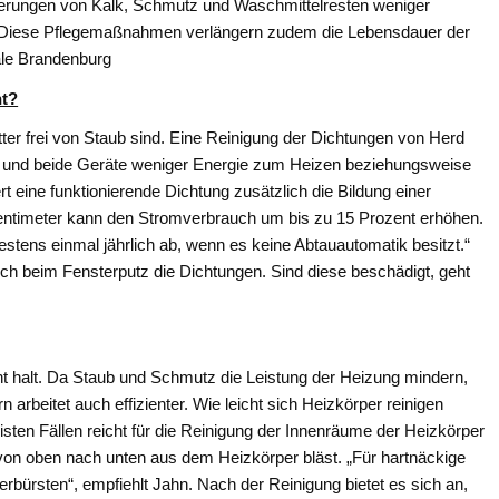
erungen von Kalk, Schmutz und Waschmittelresten weniger
 „Diese Pflegemaßnahmen verlängern zudem die Lebensdauer der
ale Brandenburg
ht?
itter frei von Staub sind. Eine Reinigung der Dichtungen von Herd
t und beide Geräte weniger Energie zum Heizen beziehungsweise
eine funktionierende Dichtung zusätzlich die Bildung einer
Zentimeter kann den Stromverbrauch um bis zu 15 Prozent erhöhen.
estens einmal jährlich ab, wenn es keine Abtauautomatik besitzt.“
uch beim Fensterputz die Dichtungen. Sind diese beschädigt, geht
t halt. Da Staub und Schmutz die Leistung der Heizung mindern,
 arbeitet auch effizienter. Wie leicht sich Heizkörper reinigen
isten Fällen reicht für die Reinigung der Innenräume der Heizkörper
on oben nach unten aus dem Heizkörper bläst. „Für hartnäckige
rbürsten“, empfiehlt Jahn. Nach der Reinigung bietet es sich an,