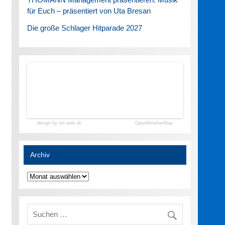
für Euch – präsentiert von Uta Bresan
Die große Schlager Hitparade 2027
design by siti web ok
OpenWeatherMap
Archiv
Archiv