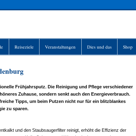
INFO-BERLIN
le
Reiseziele
Veranstaltungen
Dies und das
Shop
ndenburg
itionelle Frühjahrsputz. Die Reinigung und Pflege verschiedener
schöneres Zuhause, sondern senkt auch den Energieverbrauch.
reiche Tipps, um beim Putzen nicht nur für ein blitzblankes
ie zu sparen.
lkt und den Staubsaugerfilter reinigt, erhöht die Effizienz der