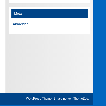
Meta
Anmelden
WordPress-Theme: Smartline von ThemeZee.