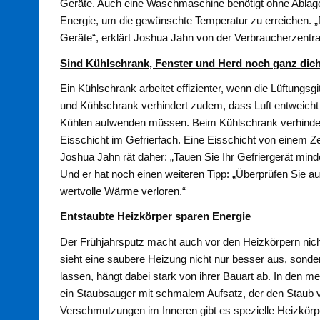
Geräte. Auch eine Waschmaschine benötigt ohne Ablag
Energie, um die gewünschte Temperatur zu erreichen.
Geräte“, erklärt Joshua Jahn von der Verbraucherzentr
Sind Kühlschrank, Fenster und Herd noch ganz dic
Ein Kühlschrank arbeitet effizienter, wenn die Lüftungsg
und Kühlschrank verhindert zudem, dass Luft entweich
Kühlen aufwenden müssen. Beim Kühlschrank verhindert 
Eisschicht im Gefrierfach. Eine Eisschicht von einem 
Joshua Jahn rät daher: „Tauen Sie Ihr Gefriergerät mind
Und er hat noch einen weiteren Tipp: „Überprüfen Sie a
wertvolle Wärme verloren.“
Entstaubte Heizkörper sparen Energie
Der Frühjahrsputz macht auch vor den Heizkörpern nich
sieht eine saubere Heizung nicht nur besser aus, sondern
lassen, hängt dabei stark von ihrer Bauart ab. In den me
ein Staubsauger mit schmalem Aufsatz, der den Staub v
Verschmutzungen im Inneren gibt es spezielle Heizkörpe