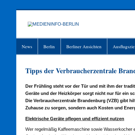
Zum
Inhalt
springen
MEDIEN
Just another WordPress site
News
Berlin
Berliner Ansichten
Ausflugszie
Tipps der Verbraucherzentrale Bra
Der Frühling steht vor der Tür und mit ihm der trad
Geräte und der Heizkörper sorgt nicht nur für ein 
Die Verbraucherzentrale Brandenburg (VZB) gibt hilf
Zuhause zu sorgen, sondern auch Kosten und Energ
Elektrische Geräte pflegen und effizient nutzen
Wer regelmäßig Kaffeemaschine sowie Wasserkocher entka