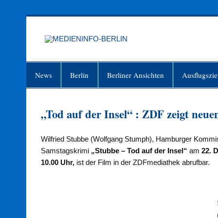
Zum
Inhalt
springen
MEDIEN
Just another WordPress site
News
Berlin
Berliner Ansichten
Ausflugszie
„Tod auf der Insel“ : ZDF zeigt ne
Wilfried Stubbe (Wolfgang Stumph), Hamburger Kommis
Samstagskrimi
„Stubbe – Tod auf der Insel“
am
22. 
10.00 Uhr,
ist der Film in der ZDFmediathek abrufbar.