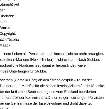
Stumph) auf
der
Überfahrt
nach
Amrum
Copyright:
ZDF/Nicolas
Maack
 seinem Leben als Pensionär noch immer nicht so recht arrangiert.
technikerin Marlene (Heike Trinker), nicht einfach. Nach Stubbes
beschauliche Nordseeinsel, damit er herausfindet, wie ein
riges Unterfangen für Stubbe.
dersen (Cornelia Dörr) an den Strand gespült wird, ist der
es der erste Mordfall für die beiden Inselpolizisten Jördis Meeske
nter der kritischen Beobachtung des vom Festland beorderten
terstützt der Kommissar a.D. nur zu gern die jungen Polizisten.
ber die Geheimnisse der Inselbewohner und droht dabei zu