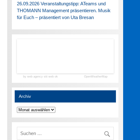
26.09.2026 Veranstaltungstipp: ATeams und
THOMANN Management präsentieren. Musik
für Euch – präsentiert von Uta Bresan
by web agency siti web ok
OpenWeatherMap
Archiv
Archiv