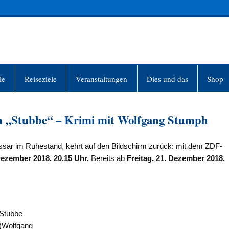
INFO-BERLIN
le
Reiseziele
Veranstaltungen
Dies und das
Shop
uen „Stubbe“ – Krimi mit Wolfgang Stumph
sar im Ruhestand, kehrt auf den Bildschirm zurück: mit dem ZDF-
Dezember 2018, 20.15 Uhr.
Bereits ab
Freitag, 21. Dezember 2018,
Stubbe
(Wolfgang