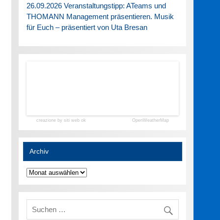
26.09.2026 Veranstaltungstipp: ATeams und
THOMANN Management präsentieren. Musik
für Euch – präsentiert von Uta Bresan
creazione by siti web ok
OpenWeatherMap
Archiv
Archiv