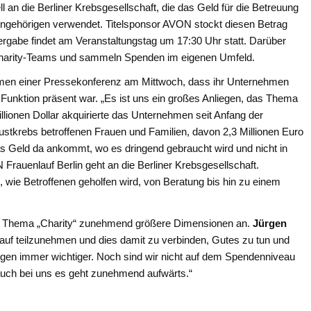
l an die Berliner Krebsgesellschaft, die das Geld für die Betreuung
Angehörigen verwendet. Titelsponsor AVON stockt diesen Betrag
Übergabe findet am Veranstaltungstag um 17:30 Uhr statt. Darüber
 Charity-Teams und sammeln Spenden im eigenen Umfeld.
men einer Pressekonferenz am Mittwoch, dass ihr Unternehmen
er Funktion präsent war. „Es ist uns ein großes Anliegen, das Thema
illionen Dollar akquirierte das Unternehmen seit Anfang der
stkrebs betroffenen Frauen und Familien, davon 2,3 Millionen Euro
das Geld da ankommt, wo es dringend gebraucht wird und nicht in
Frauenlauf Berlin geht an die Berliner Krebsgesellschaft.
, wie Betroffenen geholfen wird, von Beratung bis hin zu einem
 Thema „Charity“ zunehmend größere Dimensionen an.
Jürgen
f teilzunehmen und dies damit zu verbinden, Gutes zu tun und
ungen immer wichtiger. Noch sind wir nicht auf dem Spendenniveau
 auch bei uns es geht zunehmend aufwärts.“