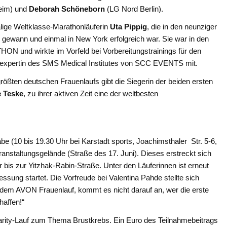
im) und
Deborah Schöneborn
(LG Nord Berlin).
lige Weltklasse-Marathonläuferin
Uta Pippig
, die in den neunziger
 gewann und einmal in New York erfolgreich war. Sie war in den
 und wirkte im Vorfeld bei Vorbereitungstrainings für den
ufexpertin des SMS Medical Institutes von SCC EVENTS mit.
ößten deutschen Frauenlaufs gibt die Siegerin der beiden ersten
e Teske
, zu ihrer aktiven Zeit eine der weltbesten
 (10 bis 19.30 Uhr bei Karstadt sports, Joachimsthaler Str. 5-6,
nstaltungsgelände (Straße des 17. Juni). Dieses erstreckt sich
bis zur Yitzhak-Rabin-Straße. Unter den Läuferinnen ist erneut
ssung startet. Die Vorfreude bei Valentina Pahde stellte sich
ie dem AVON Frauenlauf, kommt es nicht darauf an, wer die erste
haffen!“
arity-Lauf zum Thema Brustkrebs. Ein Euro des Teilnahmebeitrags