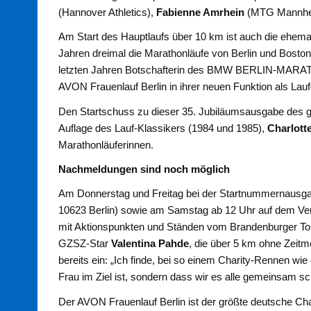
(Hannover Athletics),
Fabienne Amrhein
(MTG Mannhe
Am Start des Hauptlaufs über 10 km ist auch die ehema
Jahren dreimal die Marathonläufe von Berlin und Boston
letzten Jahren Botschafterin des BMW BERLIN-MARATHON
AVON Frauenlauf Berlin in ihrer neuen Funktion als La
Den Startschuss zu dieser 35. Jubiläumsausgabe des gr
Auflage des Lauf-Klassikers (1984 und 1985),
Charlott
Marathonläuferinnen.
Nachmeldungen sind noch möglich
Am Donnerstag und Freitag bei der Startnummernausgabe
10623 Berlin) sowie am Samstag ab 12 Uhr auf dem Vera
mit Aktionspunkten und Ständen vom Brandenburger Tor 
GZSZ-Star
Valentina Pahde
, die über 5 km ohne Zeitme
bereits ein: „Ich finde, bei so einem Charity-Rennen w
Frau im Ziel ist, sondern dass wir es alle gemeinsam sc
Der AVON Frauenlauf Berlin ist der größte deutsche Ch