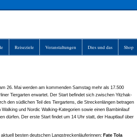
INFO-BERLIN
le
Reiseziele
Veranstaltungen
Dies und das
Shop
fs am 26. Mai werden am kommenden Samstag mehr als 17.500
ner Tiergarten erwartet. Der Start befindet sich zwischen Yitzhak-
ch den südlichen Teil des Tiergartens, die Streckenlängen betragen
 Walking und Nordic Walking-Kategorien sowie einen Bambinilauf
 dürfen. Der erste Start findet um 14 Uhr statt, der Hauptlauf über
 aktuell besten deutschen Langstreckenläuferinnen:
Fate Tola