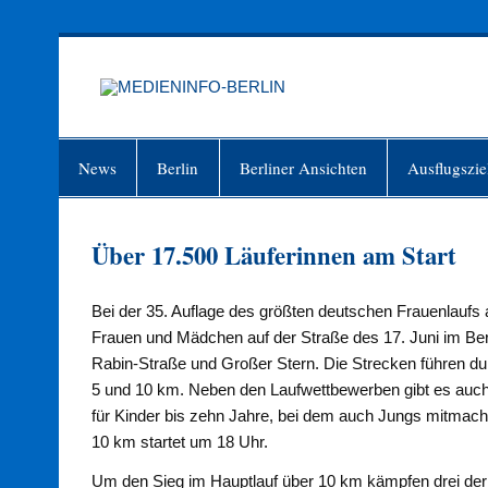
Zum
Inhalt
springen
MEDIEN
Just another WordPress site
News
Berlin
Berliner Ansichten
Ausflugszie
Über 17.500 Läuferinnen am Start
Bei der 35. Auflage des größten deutschen Frauenlau
Frauen und Mädchen auf der Straße des 17. Juni im Berli
Rabin-Straße und Großer Stern. Die Strecken führen dur
5 und 10 km. Neben den Laufwettbewerben gibt es auch
für Kinder bis zehn Jahre, bei dem auch Jungs mitmachen
10 km startet um 18 Uhr.
Um den Sieg im Hauptlauf über 10 km kämpfen drei der