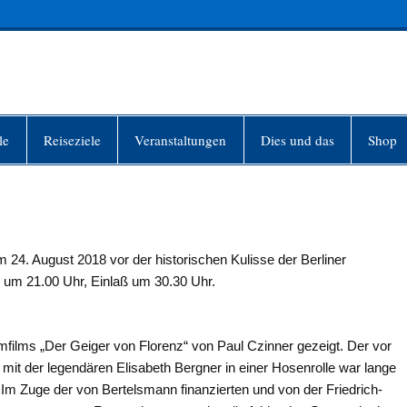
INFO-BERLIN
le
Reiseziele
Veranstaltungen
Dies und das
Shop
 24. August 2018 vor der historischen Kulisse der Berliner
s um 21.00 Uhr, Einlaß um 30.30 Uhr.
mmfilms „Der Geiger von Florenz“ von Paul Czinner gezeigt. Der vor
mit der legendären Elisabeth Bergner in einer Hosenrolle war lange
 Im Zuge der von Bertelsmann finanzierten und von der Friedrich-