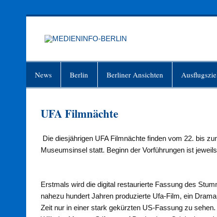
Zum
Inhalt
springen
MEDIEN
Just another WordPress site
News
Berlin
Berliner Ansichten
Ausflugszie
UFA Filmnächte
Die diesjährigen UFA Filmnächte finden vom 22. bis zum
Museumsinsel statt. Beginn der Vorführungen ist jeweil
Erstmals wird die digital restaurierte Fassung des Stu
nahezu hundert Jahren produzierte Ufa-Film, ein Drama 
Zeit nur in einer stark gekürzten US-Fassung zu sehen.