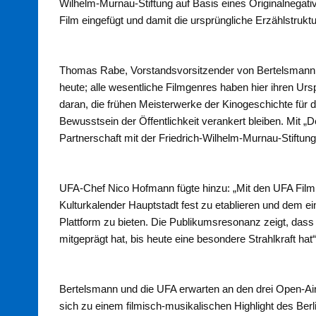
Wilhelm-Murnau-Stiftung auf Basis eines Originalnegat
Film eingefügt und damit die ursprüngliche Erzählstruktu
Thomas Rabe, Vorstandsvorsitzender von Bertelsmann, e
heute; alle wesentliche Filmgenres haben hier ihren Urs
daran, die frühen Meisterwerke der Kinogeschichte für d
Bewusstsein der Öffentlichkeit verankert bleiben. Mit „
Partnerschaft mit der Friedrich-Wilhelm-Murnau-Stiftu
UFA-Chef Nico Hofmann fügte hinzu: „Mit den UFA Film
Kulturkalender Hauptstadt fest zu etablieren und dem e
Plattform zu bieten. Die Publikumsresonanz zeigt, dass
mitgeprägt hat, bis heute eine besondere Strahlkraft hat“
Bertelsmann und die UFA erwarten an den drei Open-Ai
sich zu einem filmisch-musikalischen Highlight des Ber