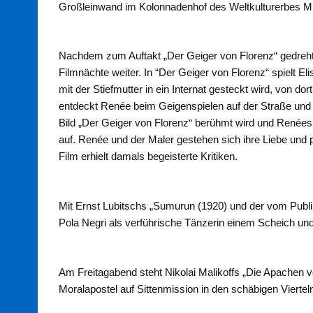
Großleinwand im Kolonnadenhof des Weltkulturerbes M
Nachdem zum Auftakt „Der Geiger von Florenz“ gedreht
Filmnächte weiter. In “Der Geiger von Florenz“ spielt E
mit der Stiefmutter in ein Internat gesteckt wird, von dor
entdeckt Renée beim Geigenspielen auf der Straße und b
Bild „Der Geiger von Florenz“ berühmt wird und Renées V
auf. Renée und der Maler gestehen sich ihre Liebe un
Film erhielt damals begeisterte Kritiken.
Mit Ernst Lubitschs „Sumurun (1920) und der vom Publi
Pola Negri als verführische Tänzerin einem Scheich u
Am Freitagabend steht Nikolai Malikoffs „Die Apachen
Moralapostel auf Sittenmission in den schäbigen Viertel