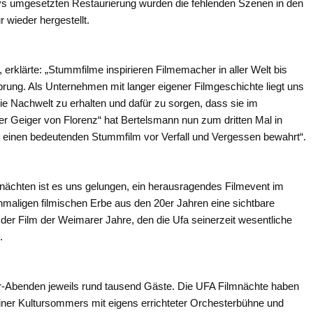
ivs umgesetzten Restaurierung wurden die fehlenden Szenen in den
r wieder hergestellt.
rklärte: „Stummfilme inspirieren Filmemacher in aller Welt bis
prung. Als Unternehmen mit langer eigener Filmgeschichte liegt uns
ie Nachwelt zu erhalten und dafür zu sorgen, dass sie im
Der Geiger von Florenz“ hat Bertelsmann nun zum dritten Mal in
ng einen bedeutenden Stummfilm vor Verfall und Vergessen bewahrt“.
nächten ist es uns gelungen, ein herausragendes Filmevent im
inmaligen filmischen Erbe aus den 20er Jahren eine sichtbare
 der Film der Weimarer Jahre, den die Ufa seinerzeit wesentliche
.
r-Abenden jeweils rund tausend Gäste. Die UFA Filmnächte haben
liner Kultursommers mit eigens errichteter Orchesterbühne und