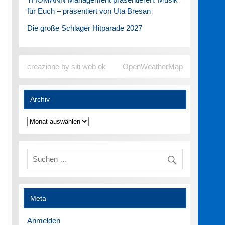
für Euch – präsentiert von Uta Bresan
Die große Schlager Hitparade 2027
creazione by siti web ok
OpenWeatherMap
Archiv
Archiv
Meta
Anmelden