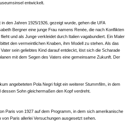
useumsinsel entwickelt.
 in den Jahren 1925/1926, gezeigt wurde, gehen die UFA
lisabeth Bergner eine junge Frau namens Renée, die nach Konflikten
t flieht und als Junge verkleidet durch Italien vagabundiert. Ein Maler
ittet den vermeintlichen Knaben, ihm Modell zu stehen. Als das
ater sein geliebtes Kind darauf entdeckt, löst sich die Scharade
d planen mit dem Segen des Vaters eine gemeinsame Zukunft. Der
kum angebeteten Pola Negri folgt ein weiterer Stummfilm, in dem
nd dessen Sohn gleichermaßen den Kopf verdreht.
 von Paris von 1927 auf dem Programm, in dem sich amerikanische
n von Paris allerlei Versuchungen ausgesetzt sehen.