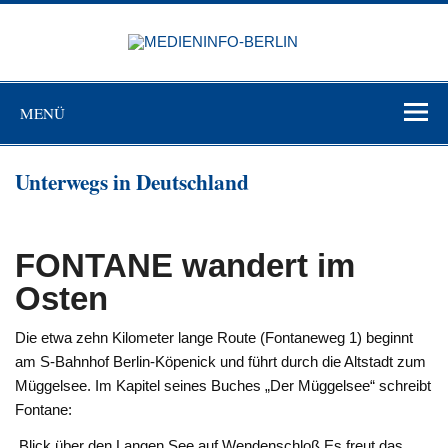
Zum
Inhalt
MEDIEN
springen
BERL
Just another WordPress site
MENÜ
Unterwegs in Deutschland
FONTANE wandert im
Osten
Die etwa zehn Kilometer lange Route (Fontaneweg 1) beginnt
am S-Bahnhof Berlin-Köpenick und führt durch die Altstadt zum
Müggelsee. Im Kapitel seines Buches „Der Müggelsee“ schreibt
Fontane:
Blick über den Langen See auf Wendenschloß Es freut das