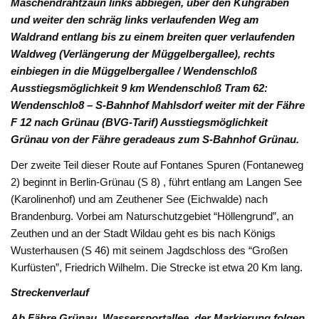
Maschendrahtzaun links abbiegen, über den Kuhgraben
und weiter den schräg links verlaufenden Weg am
Waldrand entlang bis zu einem breiten quer verlaufenden
Waldweg (Verlängerung der Müggelbergallee), rechts
einbiegen in die Müggelbergallee / Wendenschloß
Ausstiegsmöglichkeit 9 km Wendenschloß Tram 62:
Wendenschlo8 – S-Bahnhof Mahlsdorf weiter mit der Fähre
F 12 nach Grünau (BVG-Tarif) Ausstiegsmöglichkeit
Grünau von der Fähre geradeaus zum S-Bahnhof Grünau.
Der zweite Teil dieser Route auf Fontanes Spuren (Fontaneweg
2) beginnt in Berlin-Grünau (S 8) , führt entlang am Langen See
(Karolinenhof) und am Zeuthener See (Eichwalde) nach
Brandenburg. Vorbei am Naturschutzgebiet “Höllengrund”, an
Zeuthen und an der Stadt Wildau geht es bis nach Königs
Wusterhausen (S 46) mit seinem Jagdschloss des “Großen
Kurfüsten”, Friedrich Wilhelm. Die Strecke ist etwa 20 Km lang.
Streckenverlauf
Ab Fähre Grünau, Wassersportallee, der Markierung folgen,