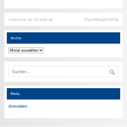
creazione by siti web ok
OpenWeatherMap
Archiv
Archiv
Meta
Anmelden