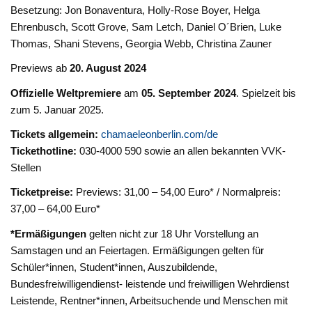
Besetzung: Jon Bonaventura, Holly-Rose Boyer, Helga
Ehrenbusch, Scott Grove, Sam Letch, Daniel O´Brien, Luke
Thomas, Shani Stevens, Georgia Webb, Christina Zauner
Previews ab
20. August 2024
Offizielle Weltpremiere
am
05. September 2024
. Spielzeit bis
zum 5. Januar 2025.
Tickets allgemein:
chamaeleonberlin.com/de
Tickethotline:
030-4000 590 sowie an allen bekannten VVK-
Stellen
Ticketpreise:
Previews: 31,00 – 54,00 Euro* / Normalpreis:
37,00 – 64,00 Euro*
*Ermäßigungen
gelten nicht zur 18 Uhr Vorstellung an
Samstagen und an Feiertagen. Ermäßigungen gelten für
Schüler*innen, Student*innen, Auszubildende,
Bundesfreiwilligendienst- leistende und freiwilligen Wehrdienst
Leistende, Rentner*innen, Arbeitsuchende und Menschen mit