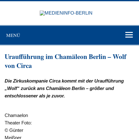
Zum
Inhalt
MEDIEN
springen
BERL
Just another WordPress site
MENÜ
Uraufführung im Chamäleon Berlin – Wolf
von Circa
Die Zirkuskompanie Circa kommt mit der Uraufführung
„Wolf“ zurück ans Chamäleon Berlin – größer und
entschlossener als je zuvor.
Chamaelon
Theater Foto:
© Günter
Meißner