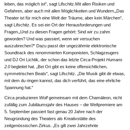
leben, das möglich ist“, sagt Lifschitz.Mit allen Risiken und
Gefahren, aber auch mit allen Möglichkeiten und Wundern.„Das
Theater ist für mich eine Welt der Träume, aber kein Märchen“,
sagt Lifschitz. Es sei ein Ort der Herausforderungen und
Fragen.„Und zu diesen Fragen gehört: Sind wir zu zahm
geworden? Und was passiert, wenn wir versuchen
auszubrechen?“ Dazu passt der ungezähmte elektronische
Soundtrack des renommierten Komponisten, Schlagzeugers
und DJ Ori Lichtik, der schon das letzte Circa-Projekt
Humans
2.0
begleitet hat. „Bei Ori gibt es keine offensichtlichen,
symmetrischen Beats“, sagt Lifschitz. „Die Musik gibt dir etwas,
mit dem du ringen kannst, das dich verführt, das eine ehrliche
Spannung hat.“
Circa produzieren
Wolf
gemeinsam mit dem Chamäleon, nicht
zufällig zum Jubiläumsjahr des Hauses – die Weltpremiere am
5. September passiert fast genau 20 Jahre nach der
Neugründung des Theaters als Kreativstätte des
zeitgenössischen Zirkus. „Es gilt zwei Jahrzehnte