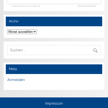
realizzazione by siti web ok
OpenWeatherMap
Archiv
Archiv
Meta
Anmelden
Impressum