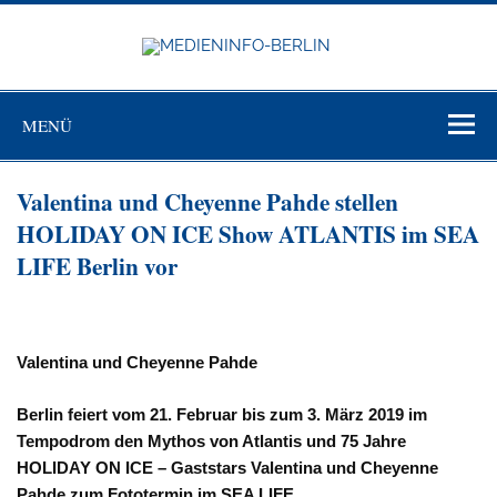
Zum
Inhalt
springen
MEDIEN
BERL
Just another WordPress site
MENÜ
Valentina und Cheyenne Pahde stellen
HOLIDAY ON ICE Show ATLANTIS im SEA
LIFE Berlin vor
Valentina und Cheyenne Pahde
Berlin feiert vom 21. Februar bis zum 3. März 2019 im
Tempodrom den Mythos von Atlantis und 75 Jahre
HOLIDAY ON ICE – Gaststars Valentina und Cheyenne
Pahde zum Fototermin im SEA LIFE