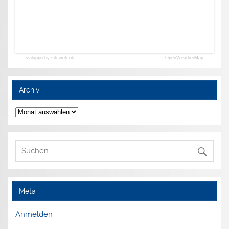
sviluppo by siti web ok
OpenWeatherMap
Archiv
Archiv
Meta
Anmelden