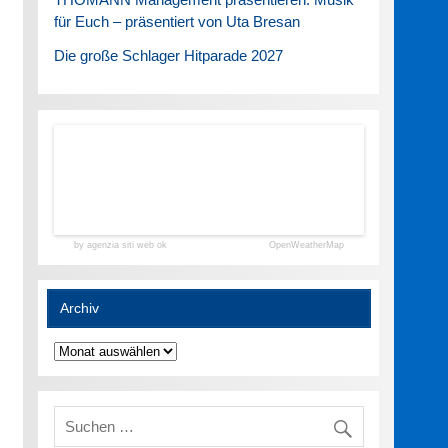
für Euch – präsentiert von Uta Bresan
Die große Schlager Hitparade 2027
by agenzia siti web ok
OpenWeatherMap
Archiv
Archiv