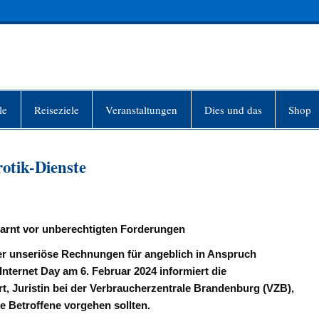
INFO-BERLIN
le
Reiseziele
Veranstaltungen
Dies und das
Shop
otik-Dienste
warnt vor unberechtigten Forderungen
er unseriöse Rechnungen für angeblich in Anspruch
nternet Day am 6. Februar 2024 informiert die
t, Juristin bei der Verbraucherzentrale Brandenburg (VZB),
ie Betroffene vorgehen sollten.