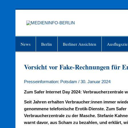
Zum
Inhalt
springen
MEDIEN
Just another WordPress site
News
Berlin
Berliner Ansichten
Ausflugszie
Vorsicht vor Fake-Rechnungen für Er
Presseinformation: Potsdam / 30. Januar 2024
Zum Safer Internet Day 2024: Verbraucherzentrale 
Seit Jahren erhalten Verbraucher:innen immer wied
genommene telefonische Erotik-Dienste. Zum Safer I
Verbraucherzentrale zu der Masche. Stefanie Kahner
warnt davor, aus Scham zu bezahlen, und erklärt, w