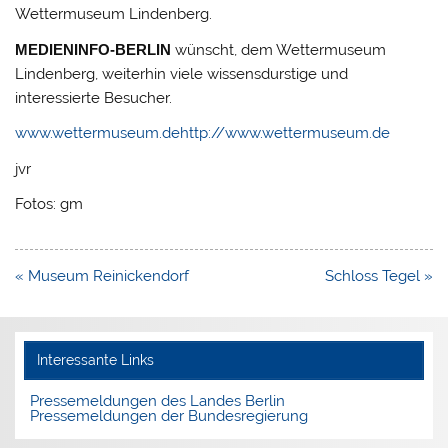
Wettermuseum Lindenberg.
MEDIENINFO-BERLIN
wünscht, dem Wettermuseum
Lindenberg, weiterhin viele wissensdurstige und
interessierte Besucher.
www.wettermuseum.de
http://www.wettermuseum.de
jvr
Fotos: gm
Beitragsnavigation
« Museum Reinickendorf
Schloss Tegel »
Interessante Links
Pressemeldungen des Landes Berlin
Pressemeldungen der Bundesregierung