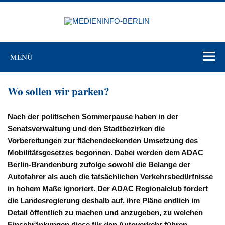
Zum
Inhalt
MEDIEN
springen
BERL
Just another WordPress site
MENÜ
Wo sollen wir parken?
Nach der politischen Sommerpause haben in der
Senatsverwaltung und den Stadtbezirken die
Vorbereitungen zur flächendeckenden Umsetzung des
Mobilitätsgesetzes begonnen. Dabei werden dem ADAC
Berlin-Brandenburg zufolge sowohl die Belange der
Autofahrer als auch die tatsächlichen Verkehrsbedürfnisse
in hohem Maße ignoriert. Der ADAC Regionalclub fordert
die Landesregierung deshalb auf, ihre Pläne endlich im
Detail öffentlich zu machen und anzugeben, zu welchen
Einschränkungen diese für den Autoverkehr führen