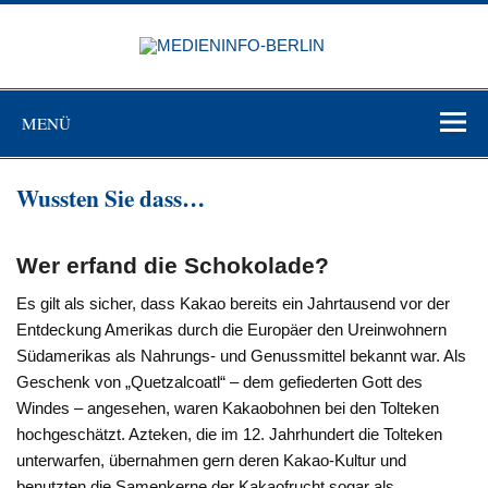
Zum
Inhalt
MEDIEN
springen
BERL
Just another WordPress site
MENÜ
Wussten Sie dass…
Wer erfand die Schokolade?
Es gilt als sicher, dass Kakao bereits ein Jahrtausend vor der
Entdeckung Amerikas durch die Europäer den Ureinwohnern
Südamerikas als Nahrungs- und Genussmittel bekannt war. Als
Geschenk von „Quetzalcoatl“ – dem gefiederten Gott des
Windes – angesehen, waren Kakaobohnen bei den Tolteken
hochgeschätzt. Azteken, die im 12. Jahrhundert die Tolteken
unterwarfen, übernahmen gern deren Kakao-Kultur und
benutzten die Samenkerne der Kakaofrucht sogar als