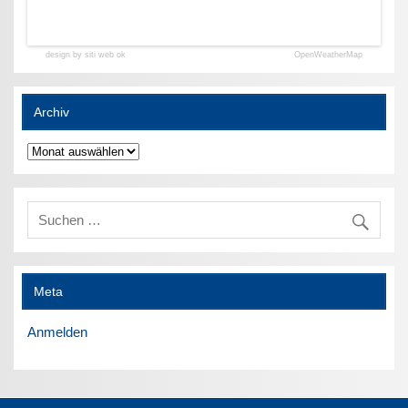
design by siti web ok
OpenWeatherMap
Archiv
Archiv
Meta
Anmelden