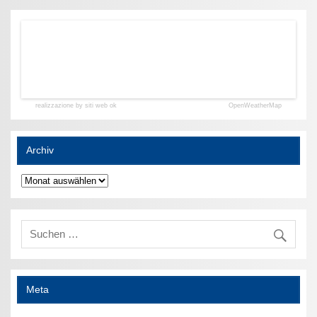
realizzazione by siti web ok
OpenWeatherMap
Archiv
Archiv
Meta