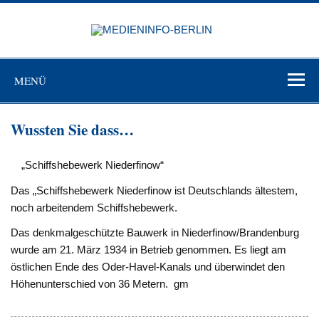
Zum
Inhalt
MEDIEN
springen
BERL
Just another WordPress site
MENÜ
Wussten Sie dass…
„Schiffshebewerk Niederfinow“
Das „Schiffshebewerk Niederfinow ist Deutschlands ältestem,
noch arbeitendem Schiffshebewerk.
Das denkmalgeschützte Bauwerk in Niederfinow/Brandenburg
wurde am 21. März 1934 in Betrieb genommen. Es liegt am
östlichen Ende des Oder-Havel-Kanals und überwindet den
Höhenunter­schied von 36 Metern. gm