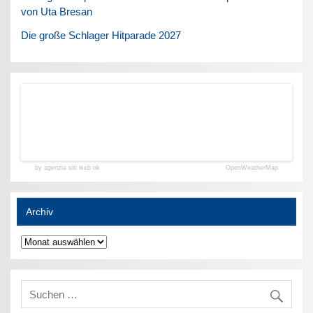
von Uta Bresan
Die große Schlager Hitparade 2027
by agenzia siti web ok
OpenWeatherMap
Archiv
Archiv