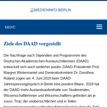
Zum
Inhalt
MEDIEN
springen
BERL
Just another WordPress site
MENÜ
Ziele des DAAD vorgestellt
Die Nachfrage nach Stipendien und Programmen des
Deutschen Akademischen Austauschdienstes (DAAD)
entwickelt sich auch weiterhin positiv. DAAD-Präsidentin Prof.
Margret Wintermantel und Generalsekretärin Dr. Dorothea
Rüland zogen am 4. Juni 2019 beim DAAD-
Jahrespressegespräch in Berlin eine positive Bilanz. 2018 hat
der DAAD mehr Auslandsaufenthalte von Studierenden,
Wissenschaftlerinnen und Wissenschaftlern gefördert als je
zuvor. Trotz der unübersichtlichen und in Teilen
besorgniserregenden weltweiten Entwicklungen stieg die Zahl