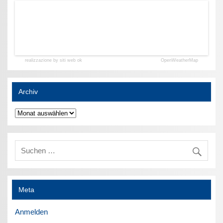
realizzazione by siti web ok
OpenWeatherMap
Archiv
Archiv
Meta
Anmelden