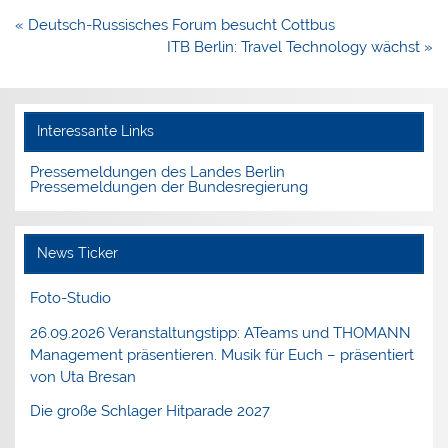
Beitragsnavigation
« Deutsch-Russisches Forum besucht Cottbus
ITB Berlin: Travel Technology wächst »
Interessante Links
Pressemeldungen des Landes Berlin
Pressemeldungen der Bundesregierung
News Ticker
Foto-Studio
26.09.2026 Veranstaltungstipp: ATeams und THOMANN
Management präsentieren. Musik für Euch – präsentiert
von Uta Bresan
Die große Schlager Hitparade 2027