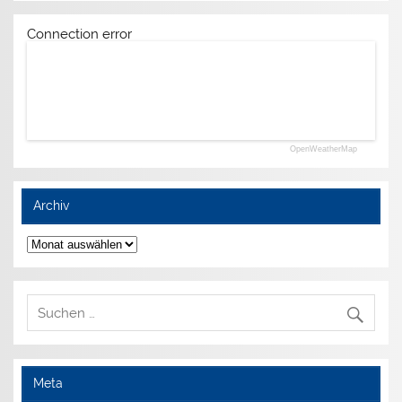
Connection error
OpenWeatherMap
Archiv
Archiv
Meta