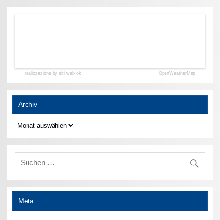
realizzazione by siti web ok
OpenWeatherMap
Archiv
Archiv
Meta