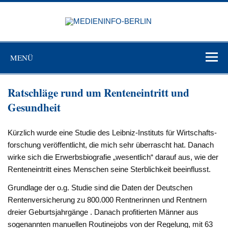
Zum
Inhalt
MEDIEN
springen
BERL
Just another WordPress site
MENÜ
Ratschläge rund um Renteneintritt und
Gesundheit
Kürzlich wurde eine Studie des Leibniz-Instituts für Wirtschafts­
forschung veröffentlicht, die mich sehr überrascht hat. Danach
wirke sich die Erwerbsbiografie „we­sentlich“ darauf aus, wie der
Ren­teneintritt eines Menschen seine Sterblichkeit beeinflusst.
Grundlage der o.g. Studie sind die Daten der Deutschen
Rentenver­sicherung zu 800.000 Rentnerin­nen und Rentnern
dreier Geburts­jahrgänge . Danach profitierten Männer aus
sogenannten manuel­len Routinejobs von der Rege­lung, mit 63