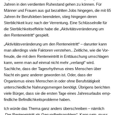
Jahren in den ver­dienten Ruhestand gehen zu kön­nen. Für
Männer und Frauen aus gut bezahlten Jobs hingegen, die mit 65
Jahren ihr Berufsleben be­endeten, stieg hingegen deren
Sterblichkeit kurz nach der Ver­rentung. Eine Schlüsselrolle für
die Sterblichkeitseffekte habe die „Aktivitätsveränderung um
den Renteneintritt“ gespielt.
„Aktivitätsveränderung um den Renteneintritt“ – darunter kann
man allerdings viele Faktoren verstehen.. Zeitliche, wie die Vor­
freude, die mit dem Renteneintritt in Enttäuschung umschlagen
kann, wenn man auf einmal nicht mehr „verlangt“ wird.
Sachliche, dass der Tagesrhythmus eines Menschen über
Nacht ein ganz anderer geworden ist. Oder, dass der
Organismus eines Menschen in oder ohne Berufstätigkeit
unterschiedliche Nahrungsmen­gen benötigt. Übrigens berichten
viele Bürger, dass sie die ersten Tage eines Jahresurlaubs emp­
findliche Befindlichkeitsproble­me haben.
Ich würde das Thema ganz anders überschreiben – nämlich
„Der Renteneintritt als Gesundheits­problem“. Kann sein, muss