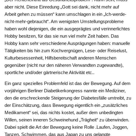
aber nicht. Diese Einredung „Gott sei dank, nicht mehr auf
Arbeit gehen zu müssen“ kann umschlagen in ein „Ich-werde-
nicht-mehr-gebraucht“. Am wenigsten Umstel­lungsprobleme
haben wohl dieje­nigen, die ein ausgeprägtes und verinnerlichtes
Hobby besitzen, für das sie nun viel mehr Zeit ha­ben. Das
Hobby kann sehr ver­schiedene Ausprägungen haben: manuelle
Tätigkeiten bis hin zum Kochvergnügen, Lese- oder Reiselust,
Kulturbesessenheit, Hilfs­bereitschaft anderen Menschen
gegenüber (nicht nur den näheren Verwandten zugewandte),
sportli­che und/oder gärtnerische Akti­vität etc..
Ein ganz spezielles Problemfeld ist das der Bewegung. Auf dem
vorjährigen Berliner Diabetikerkongress nannte ein Mediziner,
den die erschreckende Steigerung der Diabetesfälle umtreibt, zu
der Einschätzung, dass Bewegung ei­gentlich ein „zusätzliches
Medi­kament“ sei, das nichts kostet, au­ßer dem unbedingten
Willen, sei­nen inneren Schweinehund „Trägheit“ zu überwinden.
Dabei spielt die Art der Bewegung keine Rolle .Laufen, Joggen,
Tanzen, Schwimmen, das aus Japan zu uns gelangte