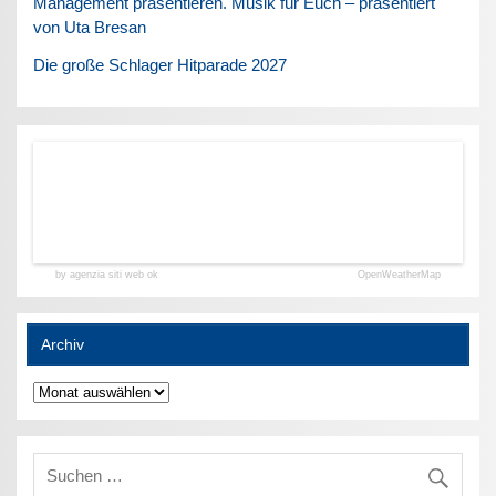
Management präsentieren. Musik für Euch – präsentiert
von Uta Bresan
Die große Schlager Hitparade 2027
by agenzia siti web ok
OpenWeatherMap
Archiv
Archiv