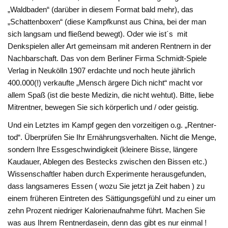
„Waldbaden“ (darü­ber in diesem Format bald mehr), das
„Schattenboxen“ (diese Kampfkunst aus China, bei der man
sich langsam und fließend bewegt). Oder wie ist´s mit
Denkspielen aller Art gemeinsam mit anderen Rentnern in der
Nachbarschaft. Das von dem Ber­liner Firma Schmidt-Spiele
Ver­lag in Neukölln 1907 erdachte und noch heute jährlich
400.000(!) verkaufte „Mensch är­gere Dich nicht“ macht vor
allem Spaß (ist die beste Medizin, die nicht wehtut). Bitte, liebe
Mit­rentner, bewegen Sie sich körper­lich und / oder geistig.
Und ein Letztes im Kampf gegen den vorzeitigen o.g. „Rentner­
tod“. Überprüfen Sie Ihr Ernäh­rungsverhalten. Nicht die Menge,
sondern Ihre Essgeschwindigkeit (kleinere Bisse, längere
Kaudau­er, Ablegen des Bestecks zwi­schen den Bissen etc.)
Wissen­schaftler haben durch Experimen­te herausgefunden,
dass langsa­meres Essen ( wozu Sie jetzt ja Zeit haben ) zu
einem früheren Eintreten des Sättigungsgefühl und zu einer um
zehn Prozent nie­driger Kalorienaufnahme führt. Machen Sie
was aus Ihrem Rent­nerdasein, denn das gibt es nur einmal !