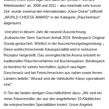
Mittelstandes“ an. 2008 und 2011 – also innerhalb sehr kurzer
Zeit -wurde zweimal den internationalen „Käse-Oskar“ (offiziell:
„WORLD CHEESE AWARD“ in der Kategorie „Räucherkäse“
abgeräumt.
Und jetzt in diesem Jahr die neueste Auszeichnung
„Kulinarischer Stern Sachsen-Anhalt 2019. Bördespeck Original
Gouda geräuchert. Wörtlich in der Auszeichnungsbegründung: „
Diese wohlschmeckende Käsespezialität wird in exklusiver
Rezeptur hergestellt. Das unvergleichliche Aroma entsteht im
traditionellen Räucherverfahren mit Buchenspänen. Bördespeck
ist berühmt für seinen herzhaften, typisch rauchigen
Geschmack und bei Feinschmeckern aus nahen sowie fernen
Ländern beliebt.“ Worauf sind die Vahlsdorfer Käser spezialisiert
sind.“
O-Ton der beiden dortigen Geschäftsführer dazu: „Wir sind ein
reiner Käseveredler, der aus den angelieferten 15-Kiloblöcken
die entsprechen­den Spezialitäten kreiert. Un­ser Angebot