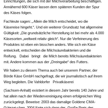
Einrichtungen, die sich mit der Milchverarbeitung beschäftigen.
Annähernd 600 Käser lassen dem späteren Kunden der Spur
des Käses folgen.
Fachleute sagen: „ Allein die Milch entscheidet, wo die
Käsereise hingeht.“. Und ein weiterer Grundsatz hat allgemeine
Gültigkeit: „Die grundsätzliche Herstellung ist bei mehr als 4.000
Käsesorten „weltweit relativ gleich“. Nur die Verfeinerung des
Produktes ist eben ein bisschen anders. Wie sich ein Käse
entwickelt, entscheiden die Milchsäurebakterien und die
Reifung. Dabei bringt die Milch bereits Milchsäurebakterien
mit. Andere kommen aus der „Dreingabe“ des Futters.
Wir haben zu diesem Thema auch bei unserem Partner, der
Börde Käse GmbH nachgefragt, die wir journalistisch auf ihrem
Weg begleiten. Die Vahldorfer Privatkäserei
(Sachsen-Anhalt) existiert in diesem Jahr bereits 140 Jahre und
hat allein nach der Wiedervereinigung einen erfolgreichen Weg
zurückgelegt. Beweise: 2003 das damalige Goldene CMA-
Gütezei-chen. 2004 fügte sich dann der „Große Preis des