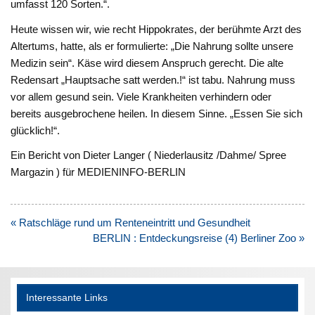
umfasst 120 Sor­ten.“.
Heute wissen wir, wie recht Hippokrates, der berühmte Arzt des
Altertums, hatte, als er formulierte: „Die Nahrung sollte unsere
Medizin sein“. Käse wird diesem Anspruch gerecht. Die alte
Redensart „Hauptsa­che satt werden.!“ ist tabu. Nahrung muss
vor allem ge­sund sein. Viele Krankheiten verhindern oder
bereits ausge­brochene heilen. In diesem Sinne. „Essen Sie sich
glücklich!“.
Ein Bericht von Dieter Langer ( Niederlausitz /Dahme/ Spree
Margazin ) für MEDIENINFO-BERLIN
Beitragsnavigation
« Ratschläge rund um Renteneintritt und Gesundheit
BERLIN : Entdeckungsreise (4) Berliner Zoo »
Interessante Links