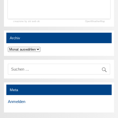
creazione by siti web ok
OpenWeatherMap
Archiv
Archiv
Meta
Anmelden