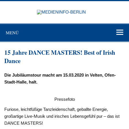
Zum
Inhalt
MEDIEN
springen
BERL
Just another WordPress site
MENÜ
15 Jahre DANCE MASTERS! Best of Irish
Dance
Die Jubiläumstour macht am 15.03.2020 in Velten, Ofen-
Stadt-Halle, halt.
Pressefoto
Furiose, leichtfüßige Tanzleidenschaft, geballte Energie,
großartige Live-Musik und irisches Lebensgefühl pur – das ist
DANCE MASTERS!