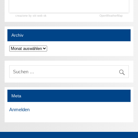
creazione by siti web ok
OpenWeatherMap
Archiv
Archiv
Meta
Anmelden