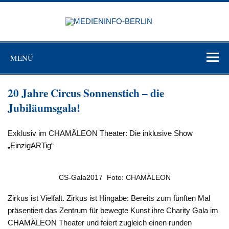
Zum
Inhalt
MEDIEN
springen
BERL
Just another WordPress site
MENÜ
20 Jahre Circus Sonnenstich – die
Jubiläumsgala!
Exklusiv im CHAMÄLEON Theater: Die inklusive Show
„EinzigARTig“
CS-Gala2017 Foto: CHAMÄLEON
Zirkus ist Vielfalt. Zirkus ist Hingabe: Bereits zum fünften Mal
präsentiert das Zentrum für bewegte Kunst ihre Charity Gala im
CHAMÄLEON Theater und feiert zugleich einen runden