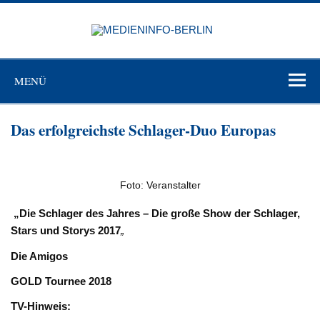
Zum
Inhalt
MEDIEN
springen
BERL
Just another WordPress site
MENÜ
Das erfolgreichste Schlager-Duo Europas
Foto: Veranstalter
„Die Schlager des Jahres – Die große Show der Schlager,
Stars und Storys 2017
„
Die Amigos
GOLD Tournee 2018
TV-Hinweis: