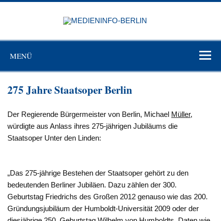
Zum
Inhalt
MEDIEN
springen
BERL
Just another WordPress site
MENÜ
275 Jahre Staatsoper Berlin
Der Regierende Bürgermeister von Berlin, Michael
Müller
,
würdigte aus Anlass ihres 275-jährigen Jubiläums die
Staatsoper Unter den Linden:
„Das 275-jährige Bestehen der Staatsoper gehört zu den
bedeutenden Berliner Jubiläen. Dazu zählen der 300.
Geburtstag Friedrichs des Großen 2012 genauso wie das 200.
Gründungsjubiläum der Humboldt-Universität 2009 oder der
diesjährige 250. Geburtstag Wilhelm von Humboldts. Daten wie