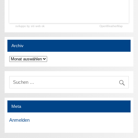
sviluppo by siti web ok
OpenWeatherMap
Archiv
Archiv
Meta
Anmelden