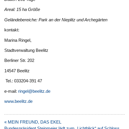
Areal: 15 ha Größe
Geländebereiche: Park an der Nieplitz und Archegärten
kontakt:
Marina Ringel,
Stadtverwaltung Beelitz
Berliner Str. 202
14547 Beelitz
Tel.: 033204-391 47
e-mail:
ringel@beelitz.de
www.beelitz.de
Beitragsnavigation
« MEIN FREUND, DAS EKEL
Bundespräsident Steinmeier lädt zum „Lichtblick“ auf Schloss