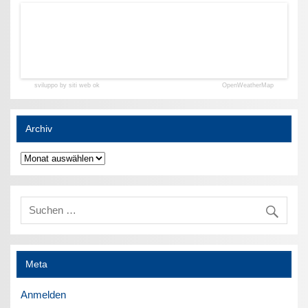
sviluppo by siti web ok
OpenWeatherMap
Archiv
Archiv
Meta
Anmelden