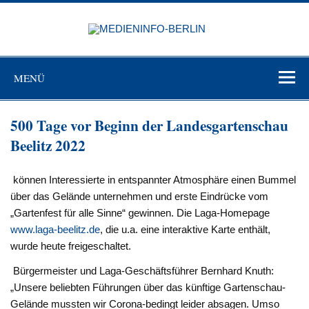
Zum
Inhalt
MEDIEN
springen
BERL
Just another WordPress site
MENÜ
500 Tage vor Beginn der Landesgartenschau
Beelitz 2022
können Interessierte in entspannter Atmosphäre einen Bummel
über das Gelände unternehmen und erste Eindrücke vom
„Gartenfest für alle Sinne“ gewinnen. Die Laga-Homepage
www.laga-beelitz.de
, die u.a. eine interaktive Karte enthält,
wurde heute freigeschaltet.
Bürgermeister und Laga-Geschäftsführer Bernhard Knuth:
„Unsere beliebten Führungen über das künftige Gartenschau-
Gelände mussten wir Corona-bedingt leider absagen. Umso