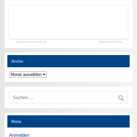
creazione by siti web ok
OpenWeatherMap
Archiv
Archiv
Meta
Anmelden