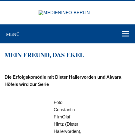
Zum
Inhalt
MEDIEN
springen
BERL
Just another WordPress site
MENÜ
MEIN FREUND, DAS EKEL
Die Erfolgskomödie mit Dieter Hallervorden und Alwara
Höfels wird zur Serie
Foto:
Constantin
FilmOlaf
Hintz (Dieter
Hallervorden),