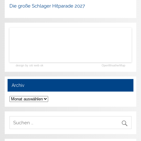
Die große Schlager Hitparade 2027
design by siti web ok
OpenWeatherMap
Archiv
Archiv