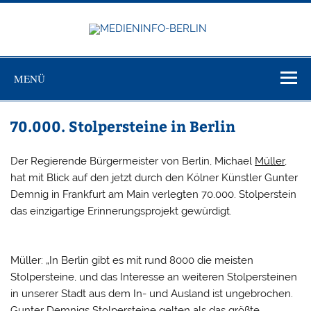
Zum
Inhalt
springen
MEDIEN
Just another WordPress site
BERL
MENÜ
70.000. Stolpersteine in Berlin
Der Regierende Bürgermeister von Berlin, Michael
Müller
,
hat mit Blick auf den jetzt durch den Kölner Künstler Gunter
Demnig in Frankfurt am Main verlegten 70.000. Stolperstein
das einzigartige Erinnerungsprojekt gewürdigt.
Müller: „In Berlin gibt es mit rund 8000 die meisten
Stolpersteine, und das Interesse an weiteren Stolpersteinen
in unserer Stadt aus dem In- und Ausland ist ungebrochen.
Gunter Demnigs Stolpersteine gelten als das größte