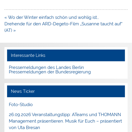
Beitragsnavigation
« Wo der Winter einfach schön und wohlig ist…
Drehende für den ARD-Degeto-Film „Susanne taucht auf“
(AT) »
Interessante Links
Pressemeldungen des Landes Berlin
Pressemeldungen der Bundesregierung
News Ticker
Foto-Studio
26.09.2026 Veranstaltungstipp: ATeams und THOMANN
Management präsentieren. Musik für Euch – präsentiert
von Uta Bresan