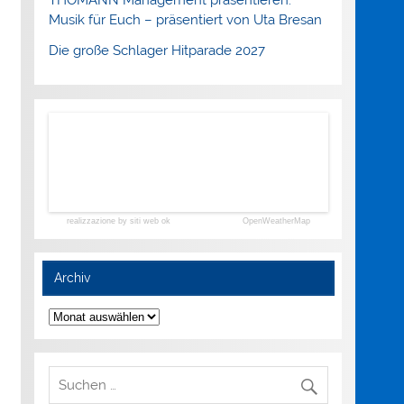
Musik für Euch – präsentiert von Uta Bresan
Die große Schlager Hitparade 2027
realizzazione by siti web ok
OpenWeatherMap
Archiv
Archiv