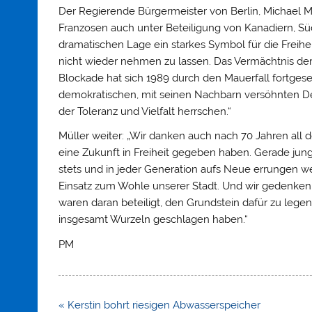
Der Regierende Bürgermeister von Berlin, Michael Mü
Franzosen auch unter Beteiligung von Kanadiern, Süd
dramatischen Lage ein starkes Symbol für die Freihei
nicht wieder nehmen zu lassen. Das Vermächtnis der L
Blockade hat sich 1989 durch den Mauerfall fortgesetz
demokratischen, mit seinen Nachbarn versöhnten Deut
der Toleranz und Vielfalt herrschen.“
Müller weiter: „Wir danken auch nach 70 Jahren all
eine Zukunft in Freiheit gegeben haben. Gerade jun
stets und in jeder Generation aufs Neue errungen we
Einsatz zum Wohle unserer Stadt. Und wir gedenken d
waren daran beteiligt, den Grundstein dafür zu legen
insgesamt Wurzeln geschlagen haben.“
PM
Beitragsnavigation
« Kerstin bohrt riesigen Abwasserspeicher