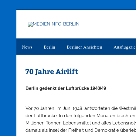
Zum
Inhalt
springen
MEDIEN
Just another WordPress site
News
Berlin
Berliner Ansichten
Ausflugszie
70 Jahre Airlift
Berlin gedenkt der Luftbrücke 1948/49
Vor 70 Jahren, im Juni 1948, antworteten die Westmä
der Luftbrücke. In den folgenden Monaten brachten
Millionen Tonnen Lebensmittel und alles Lebensnot
damals als Insel der Freiheit und Demokratie überle