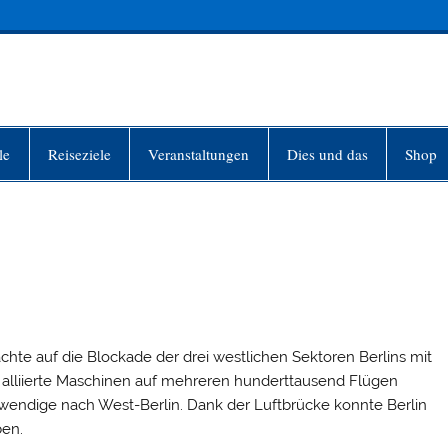
INFO-BERLIN
le
Reiseziele
Veranstaltungen
Dies und das
Shop
chte auf die Blockade der drei westlichen Sektoren Berlins mit
 alliierte Maschinen auf mehreren hunderttausend Flügen
wendige nach West-Berlin. Dank der Luftbrücke konnte Berlin
ben.