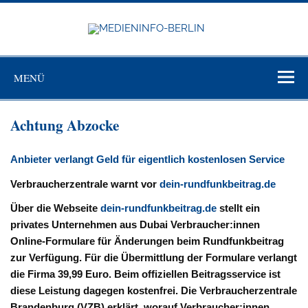
Zum
Inhalt
springen
MEDIEN
BERL
Just another WordPress site
MENÜ
Achtung Abzocke
Anbieter verlangt Geld für eigentlich kostenlosen Service
Verbraucherzentrale warnt vor
dein-rundfunkbeitrag.de
Über die Webseite
dein-rundfunkbeitrag.de
stellt ein
privates Unternehmen aus Dubai Verbraucher:innen
Online-Formulare für Änderungen beim Rundfunkbeitrag
zur Verfügung. Für die Übermittlung der Formulare verlangt
die Firma 39,99 Euro. Beim offiziellen Beitragsservice ist
diese Leistung dagegen kostenfrei. Die Verbraucherzentrale
Brandenburg (VZB) erklärt, worauf Verbraucher:innen