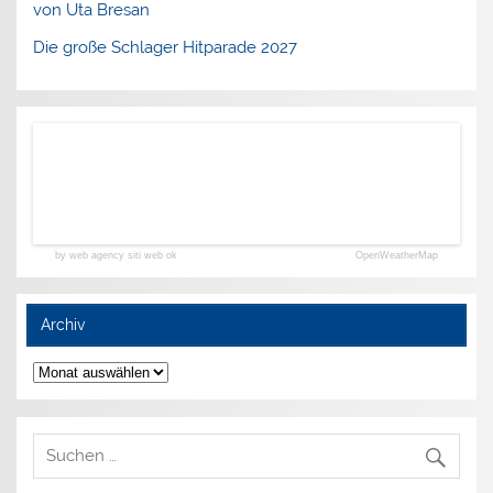
von Uta Bresan
Die große Schlager Hitparade 2027
by web agency siti web ok
OpenWeatherMap
Archiv
Archiv