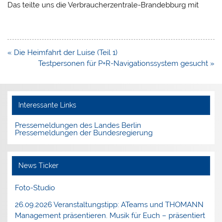
Das teilte uns die Verbraucherzentrale-Brandebburg mit
Beitragsnavigation
« Die Heimfahrt der Luise (Teil 1)
Testpersonen für P+R-Navigationssystem gesucht »
Interessante Links
Pressemeldungen des Landes Berlin
Pressemeldungen der Bundesregierung
News Ticker
Foto-Studio
26.09.2026 Veranstaltungstipp: ATeams und THOMANN
Management präsentieren. Musik für Euch – präsentiert