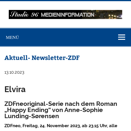
Zum
Inhalt
springen
MEDIENINFO-
Just another WordPress site
BERLIN
MENÜ
Aktuell- Newsletter-ZDF
13.10.2023
Elvira
ZDFneoriginal-Serie nach dem Roman
„Happy Ending“ von Anne-Sophie
Lunding-Sørensen
ZDFneo, Freitag, 24. November 2023, ab 23.15 Uhr, alle