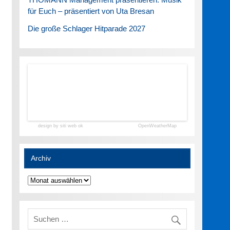
für Euch – präsentiert von Uta Bresan
Die große Schlager Hitparade 2027
design by siti web ok
OpenWeatherMap
Archiv
Archiv