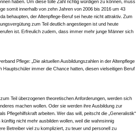
onnen haben. Um diese tolle Zahl richtig würdigen zu können, muss
ege somit innerhalb von zehn Jahren von 2006 bis 2016 um 43
da behaupten, der Altenpflege-Beruf sei heute nicht attraktiv. Zum
dungsvergütung zum Teil deutlich angestiegen ist und heute
erufen ist. Erfreulich zudem, dass immer mehr junge Männer sich
erband Pflege: „Die aktuellen Ausbildungszahlen in der Altenpflege
ch Hauptschüler immer die Chance hatten, diesen vielseitigen Beruf
n zum Teil überzogenen theoretischen Anforderungen, werden sich
anderes machen wollen. Oder sie werden ihre Ausbildung zur
 Pflegehilfskraft arbeiten. Wer das will, peitscht die „Generalistik“
künftig nicht mehr ausbilden wollen, weil die wahnsinnig
re Betreiber viel zu kompliziert, zu teuer und personell zu