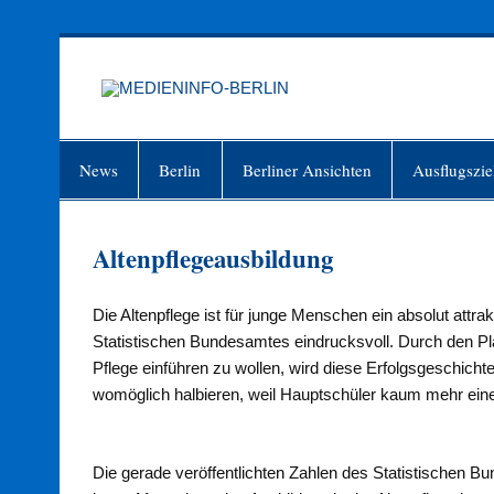
Zum
Inhalt
springen
MEDIEN
Just another WordPress site
News
Berlin
Berliner Ansichten
Ausflugszie
Altenpflegeausbildung
Die Altenpflege ist für junge Menschen ein absolut attr
Statistischen Bundesamtes eindrucksvoll. Durch den Pla
Pflege einführen zu wollen, wird diese Erfolgsgeschich
womöglich halbieren, weil Hauptschüler kaum mehr ei
Die gerade veröffentlichten Zahlen des Statistischen 