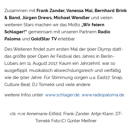
Zusammen mit
Frank Zander, Vanessa Mai, Bernhard Brink
& Band, Jürgen Drews, Michael Wendler
und vielen
weiteren Stars machen wir das Motto
„Wir feiern
Schlager!“
gemeinsam mit unseren Partnern
Radio
Paloma
und
GoldStar TV
erlebbar.
Des Weiteren findet zum ersten Mal der 90er Olymp statt-
das größte 90er Open Air Festival des Jahres in Berlin-
Lübars am 11. August 2017. Kaum ein Jahrzehnt, war so
ausgeflippt, musikalisch abwechslungsreich und vielfältig
wie die 90er Jahre. Für Stimmung sorgen u.a. East17, Snap,
Culture Beat, DJ Tomekk und viele andere.
weitere Infos unter:
www.schlager.de
,
www.radiopaloma.de
v.lk.-n.re Annemarie-Eilfeld, Frank-Zander, Antje-Klann, DT-
Tomekk Foto:(C) Günter Meißner