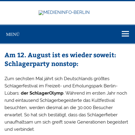
Zum
Inhalt
springen
MEDIEN
Just another WordPress site
BERL
MENÜ
Am 12. August ist es wieder soweit:
Schlagerparty nonstop:
Zum sechsten Mal jährt sich Deutschlands größtes
Schlagerfestival im Freizeit- und Erholungspark Berlin-
Lübars:
der SchlagerOlymp
. Während im ersten Jahr noch
rund eintausend Schlagerbegeisterte das Kultfestival
besuchten, werden diesmal an die 30.000 Besucher
erwartet. So hat sich bestätigt, dass das Schlagerfieber
unaufhaltsam um sich greift sowie Generationen begeistert
und verbindet.