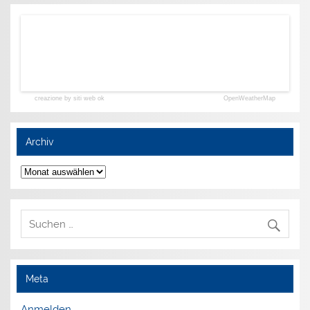
creazione by siti web ok
OpenWeatherMap
Archiv
Archiv
Meta
Anmelden