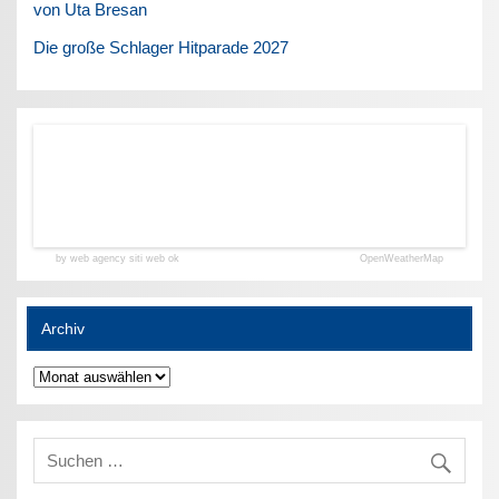
von Uta Bresan
Die große Schlager Hitparade 2027
by web agency siti web ok
OpenWeatherMap
Archiv
Archiv