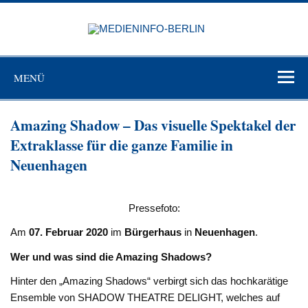
Zum
Inhalt
MEDIEN
springen
BERL
Just another WordPress site
MENÜ
Amazing Shadow – Das visuelle Spektakel der
Extraklasse für die ganze Familie in
Neuenhagen
Pressefoto:
Am
07. Februar 2020
im
Bürgerhaus
in
Neuenhagen
.
Wer und was sind die Amazing Shadows?
Hinter den „Amazing Shadows“ verbirgt sich das hochkarätige
Ensemble von SHADOW THEATRE DELIGHT, welches auf