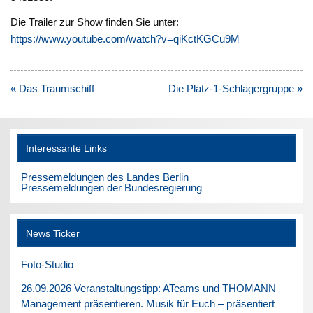
Die Trailer zur Show finden Sie unter:
https://www.youtube.com/watch?v=qiKctKGCu9M
Beitragsnavigation
« Das Traumschiff
Die Platz-1-Schlagergruppe »
Interessante Links
Pressemeldungen des Landes Berlin
Pressemeldungen der Bundesregierung
News Ticker
Foto-Studio
26.09.2026 Veranstaltungstipp: ATeams und THOMANN
Management präsentieren. Musik für Euch – präsentiert