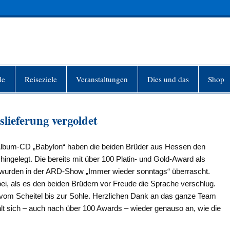
INFO-BERLIN
le
Reiseziele
Veranstaltungen
Dies und das
Shop
lieferung vergoldet
r Album-CD „Babylon“ haben die beiden Brüder aus Hessen den
hingelegt. Die bereits mit über 100 Platin- und Gold-Award als
 wurden in der ARD-Show „Immer wieder sonntags“ überrascht.
ei, als es den beiden Brüdern vor Freude die Sprache verschlug.
 vom Scheitel bis zur Sohle. Herzlichen Dank an das ganze Team
lt sich – auch nach über 100 Awards – wieder genauso an, wie die