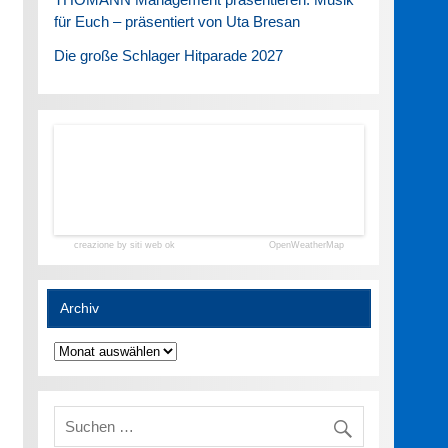
für Euch – präsentiert von Uta Bresan
Die große Schlager Hitparade 2027
creazione by siti web ok
OpenWeatherMap
Archiv
Archiv