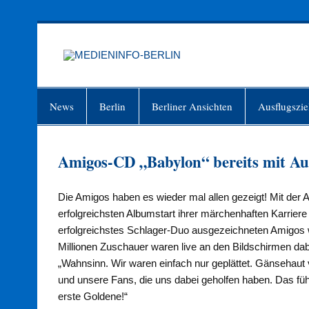
Zum
Inhalt
springen
MEDIEN
Just another WordPress site
News
Berlin
Berliner Ansichten
Ausflugszie
Amigos-CD „Babylon“ bereits mit Aus
Die Amigos haben es wieder mal allen gezeigt! Mit de
erfolgreichsten Albumstart ihrer märchenhaften Karriere 
erfolgreichstes Schlager-Duo ausgezeichneten Amigos
Millionen Zuschauer waren live an den Bildschirmen dab
„Wahnsinn. Wir waren einfach nur geplättet. Gänsehaut
und unsere Fans, die uns dabei geholfen haben. Das füh
erste Goldene!“